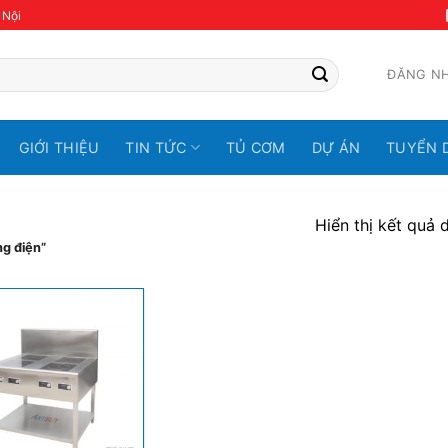
 Nội
ĐĂNG N
GIỚI THIỆU
TIN TỨC
TỦ CƠM
DỰ ÁN
TUYỂN 
Hiển thị kết quả 
g điện”