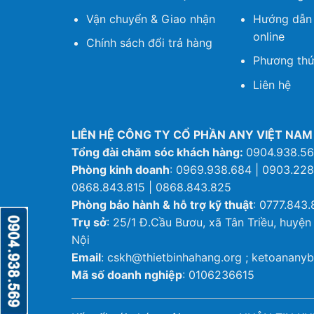
Vận chuyển & Giao nhận
Hướng dẫn
online
Chính sách đổi trả hàng
Phương thứ
Liên hệ
LIÊN HỆ CÔNG TY CỔ PHẦN ANY VIỆT NAM
Tổng đài chăm sóc khách hàng:
0904.938.5
Phòng kinh doanh
: 0969.938.684 | 0903.228
0868.843.815 | 0868.843.825
Phòng bảo hành & hỗ trợ kỹ thuật
: 0777.843.
Trụ sở
: 25/1 Đ.Cầu Bươu, xã Tân Triều, huyện
Nội
Email
: cskh@thietbinhahang.org ; ketoanan
Mã số doanh nghiệp
: 0106236615