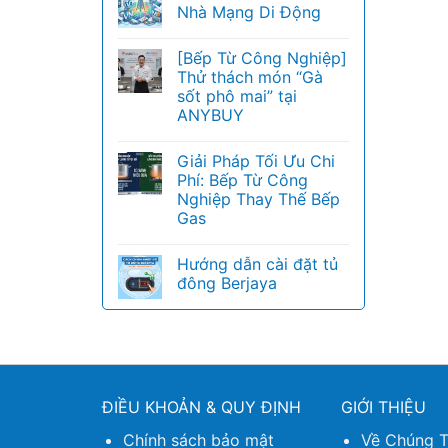
Nhà Mạng Di Động
[Bếp Từ Công Nghiệp]
Thử thách món “Gà
sốt phô mai” tại
ANYBUY
Giải Pháp Tối Ưu Chi
Phí: Bếp Từ Công
Nghiệp Thay Thế Bếp
Gas
Hướng dẫn cài đặt tủ
đông Berjaya
ĐIỀU KHOẢN & QUY ĐỊNH
GIỚI THIỆU
Chính sách bảo mật
Về Chúng T