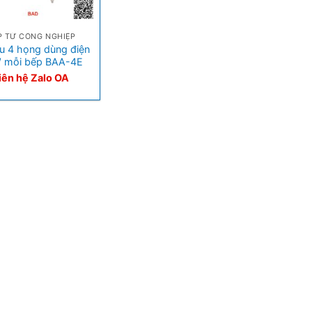
P TỪ CÔNG NGHIỆP
u 4 họng dùng điện
 mỗi bếp BAA-4E
iên hệ Zalo OA