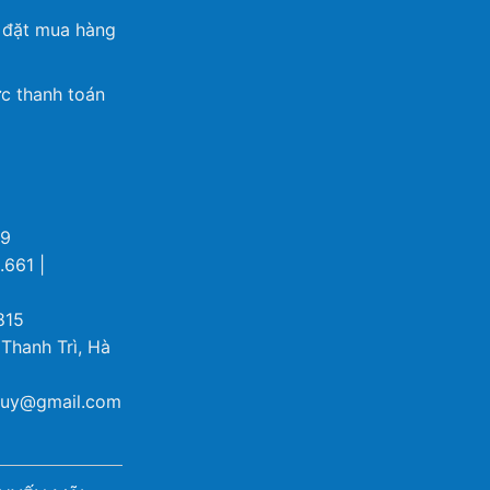
 đặt mua hàng
c thanh toán
69
.661 |
815
 Thanh Trì, Hà
ybuy@gmail.com