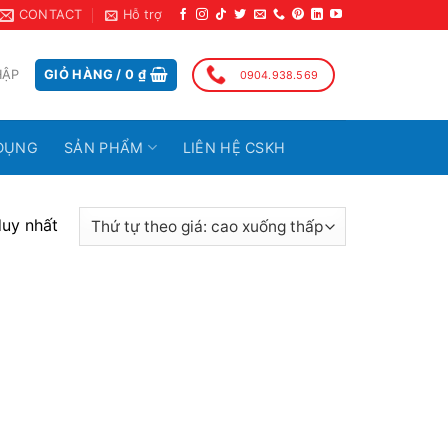
CONTACT
Hỗ trợ
HẬP
GIỎ HÀNG /
0
₫
0904.938.569
DỤNG
SẢN PHẨM
LIÊN HỆ CSKH
duy nhất