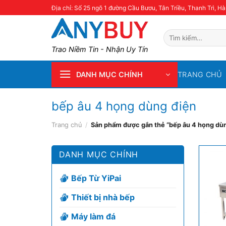
Skip
Địa chỉ: Số 25 ngõ 1 đường Cầu Bươu, Tân Triều, Thanh Trì, Hà
to
content
Tìm
kiếm:
Trao Niềm Tin - Nhận Uy Tín
TRANG CHỦ
DANH MỤC CHÍNH
bếp âu 4 họng dùng điện
Trang chủ
/
Sản phẩm được gắn thẻ “bếp âu 4 họng dùn
DANH MỤC CHÍNH
Bếp Từ YiPai
Thiết bị nhà bếp
Máy làm đá