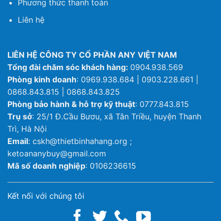
Phương thức thanh toán
Liên hệ
LIÊN HỆ CÔNG TY CỔ PHẦN ANY VIỆT NAM
Tổng đài chăm sóc khách hàng:
0904.938.569
Phòng kinh doanh
: 0969.938.684 | 0903.228.661 |
0868.843.815 | 0868.843.825
Phòng bảo hành & hỗ trợ kỹ thuật
: 0777.843.815
Trụ sở
: 25/1 Đ.Cầu Bươu, xã Tân Triều, huyện Thanh
Trì, Hà Nội
Email
: cskh@thietbinhahang.org ;
ketoananybuy@gmail.com
Mã số doanh nghiệp
: 0106236615
Kết nối với chúng tôi