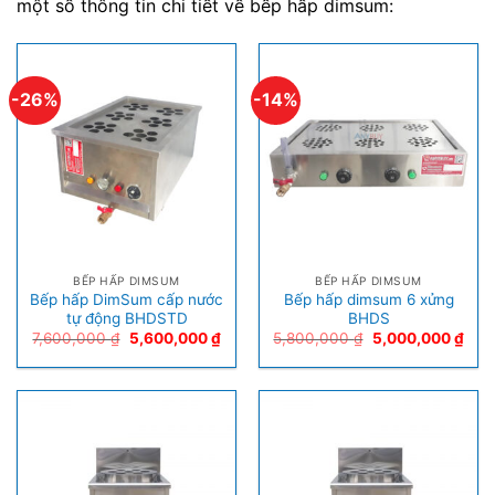
một số thông tin chi tiết về bếp hấp dimsum:
-26%
-14%
BẾP HẤP DIMSUM
BẾP HẤP DIMSUM
Bếp hấp DimSum cấp nước
Bếp hấp dimsum 6 xửng
tự động BHDSTD
BHDS
7,600,000
₫
5,600,000
₫
5,800,000
₫
5,000,000
₫