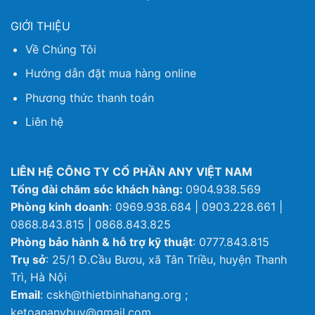
GIỚI THIỆU
Về Chúng Tôi
Hướng dẫn đặt mua hàng online
Phương thức thanh toán
Liên hệ
LIÊN HỆ CÔNG TY CỔ PHẦN ANY VIỆT NAM
Tổng đài chăm sóc khách hàng:
0904.938.569
Phòng kinh doanh
: 0969.938.684 | 0903.228.661 |
0868.843.815 | 0868.843.825
Phòng bảo hành & hỗ trợ kỹ thuật
: 0777.843.815
Trụ sở
: 25/1 Đ.Cầu Bươu, xã Tân Triều, huyện Thanh
Trì, Hà Nội
Email
: cskh@thietbinhahang.org ;
ketoananybuy@gmail.com