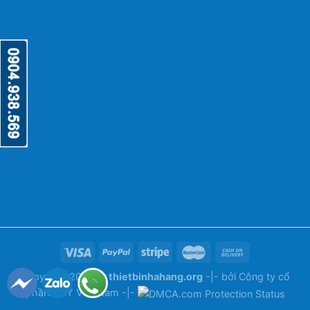
Copyright 2026 ©
thietbinhahang.org
-|- bởi
Công ty cổ
phần ANY Việt Nam
-|-