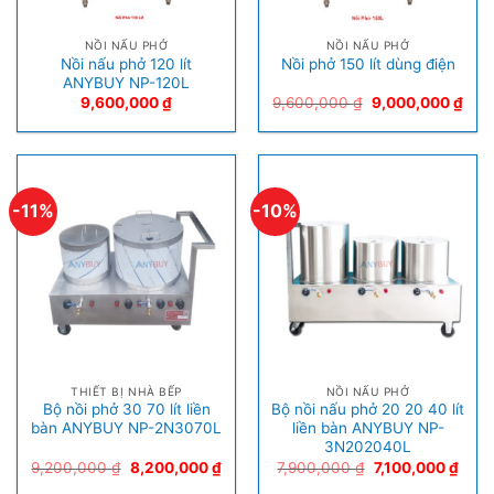
NỒI NẤU PHỞ
NỒI NẤU PHỞ
Nồi nấu phở 120 lít
Nồi phở 150 lít dùng điện
ANYBUY NP-120L
9,600,000
₫
9,600,000
₫
9,000,000
₫
-11%
-10%
THIẾT BỊ NHÀ BẾP
NỒI NẤU PHỞ
Bộ nồi phở 30 70 lít liền
Bộ nồi nấu phở 20 20 40 lít
bàn ANYBUY NP-2N3070L
liền bàn ANYBUY NP-
3N202040L
9,200,000
₫
8,200,000
₫
7,900,000
₫
7,100,000
₫