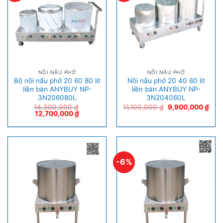
NỒI NẤU PHỞ
NỒI NẤU PHỞ
Bộ nồi nấu phở 20 60 80 lít
Nồi nấu phở 20 40 60 lít
liền bàn ANYBUY NP-
liền bàn ANYBUY NP-
3N206080L
3N204060L
14,300,000
₫
11,100,000
₫
9,900,000
₫
12,700,000
₫
-6%