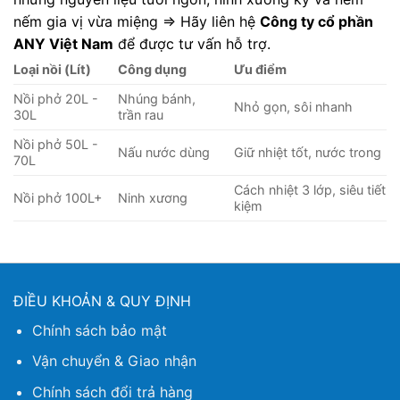
nếm gia vị vừa miệng => Hãy liên hệ
Công ty cổ phần
ANY Việt Nam
để được tư vấn hỗ trợ.
Loại nồi (Lít)
Công dụng
Ưu điểm
Nồi phở 20L -
Nhúng bánh,
Nhỏ gọn, sôi nhanh
30L
trần rau
Nồi phở 50L -
Nấu nước dùng
Giữ nhiệt tốt, nước trong
70L
Cách nhiệt 3 lớp, siêu tiết
Nồi phở 100L+
Ninh xương
kiệm
ĐIỀU KHOẢN & QUY ĐỊNH
Chính sách bảo mật
Vận chuyển & Giao nhận
Chính sách đổi trả hàng