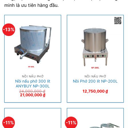
minh là ưu tiên hàng đầu.
-13%
NỒI NẤU PHỞ
NỒI NẤU PHỞ
Nồi nấu phở 300 lít
Nồi Phở 200 lít NP-200L
ANYBUY NP-300L
24,000,000
₫
12,750,000
₫
21,000,000
₫
-11%
-11%