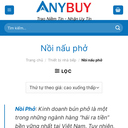
Skip
to
content
Trao Niềm Tin - Nhận Uy Tín
Tìm
kiếm:
Nồi nấu phở
Trang chủ
/
Thiết bị nhà bếp
/
Nồi nấu phở
LỌC
Nồi Phở
: Kinh doanh bún phở là một
trong những ngành hàng “hái ra tiền”
bền vững nhất tại Việt Nam. Tuy nhiên,