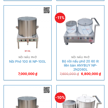
-11%
NỒI NẤU PHỞ
NỒI NẤU PHỞ
Bộ nồi nấu phở 20 60 lít
Nồi Phở 100 lít NP-100L
liền bàn ANYBUY NP-
2N2060L
7,000,000
₫
7,600,000
₫
6,800,000
₫
-10%