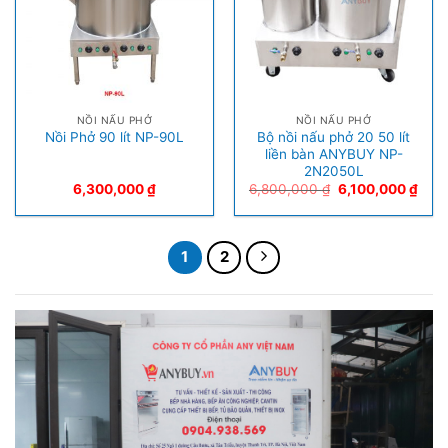
NỒI NẤU PHỞ
NỒI NẤU PHỞ
Bộ nồi nấu phở 20 50 lít
Nồi Phở 90 lít NP-90L
liền bàn ANYBUY NP-
2N2050L
6,300,000
₫
6,800,000
₫
6,100,000
₫
1
2