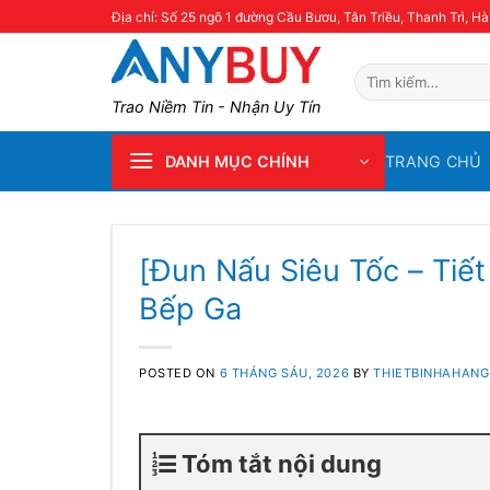
Skip
Địa chỉ: Số 25 ngõ 1 đường Cầu Bươu, Tân Triều, Thanh Trì, Hà
to
content
Tìm
kiếm:
Trao Niềm Tin - Nhận Uy Tín
TRANG CHỦ
DANH MỤC CHÍNH
[Đun Nấu Siêu Tốc – Tiết
Bếp Ga
POSTED ON
6 THÁNG SÁU, 2026
BY
THIETBINHAHANG
Tóm tắt nội dung