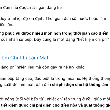
an đun nấu được rút ngắn đáng kể.
duy trì nhiệt độ ổn định. Thời gian đun sôi nước hoặc làm
ều lần.
àng
phục vụ được nhiều món hơn trong thời gian cao điểm
,
 của nhân sự bếp. Đây cũng là một dạng “tiết kiệm chi phí”
Kiệm Chi Phí Làm Mát
lãng phí nhiên liệu mà còn gây ra hệ lụy khác.
ian bếp tăng cao, đặc biệt là trong mùa hè. Hệ thống thôn
ng suất để làm mát, dẫn đến
chi phí điện cho hệ thống làm
 nóng (đối với bếp từ), nhiệt chỉ tập trung ở nồi, giúp môi
ẽ
tiết kiệm được chi phí điện cho điều hòa và quạt thông gi