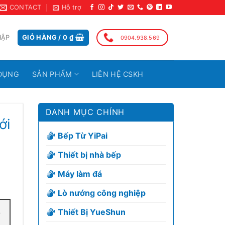
CONTACT
Hỗ trợ
HẬP
GIỎ HÀNG /
0
₫
0904.938.569
DỤNG
SẢN PHẨM
LIÊN HỆ CSKH
DANH MỤC CHÍNH
ới
Bếp Từ YiPai
Thiết bị nhà bếp
Máy làm đá
Lò nướng công nghiệp
Thiết Bị YueShun