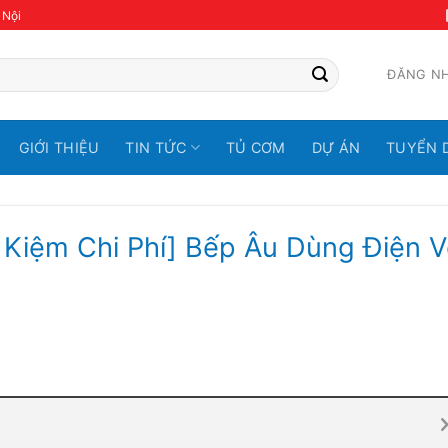
 Nội
ĐĂNG N
GIỚI THIỆU
TIN TỨC
TỦ CƠM
DỰ ÁN
TUYỂN 
 Kiệm Chi Phí] Bếp Âu Dùng Điện V