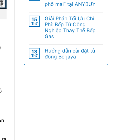
phô mai” tại ANYBUY
Giải Pháp Tối Ưu Chi
15
Th7
Phí: Bếp Từ Công
Nghiệp Thay Thế Bếp
Gas
n
Hướng dẫn cài đặt tủ
13
Th7
đông Berjaya
ó
ọn
 ra