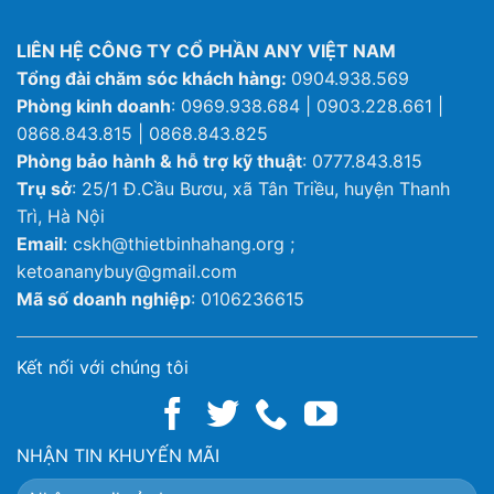
LIÊN HỆ CÔNG TY CỔ PHẦN ANY VIỆT NAM
Tổng đài chăm sóc khách hàng:
0904.938.569
Phòng kinh doanh
: 0969.938.684 | 0903.228.661 |
0868.843.815 | 0868.843.825
Phòng bảo hành & hỗ trợ kỹ thuật
: 0777.843.815
Trụ sở
: 25/1 Đ.Cầu Bươu, xã Tân Triều, huyện Thanh
Trì, Hà Nội
Email
: cskh@thietbinhahang.org ;
ketoananybuy@gmail.com
Mã số doanh nghiệp
: 0106236615
Kết nối với chúng tôi
NHẬN TIN KHUYẾN MÃI