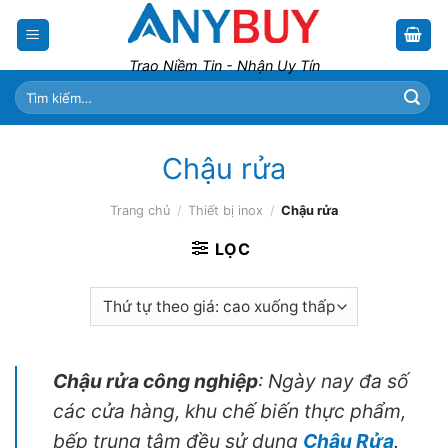
Skip
to
content
Trao Niềm Tin - Nhận Uy Tín
Tìm
kiếm:
Chậu rửa
Trang chủ
/
Thiết bị inox
/
Chậu rửa
LỌC
Chậu rửa công nghiệp
: Ngày nay đa số
các cửa hàng, khu chế biến thực phẩm,
bếp trung tâm đều sử dụng
Chậu Rửa
.