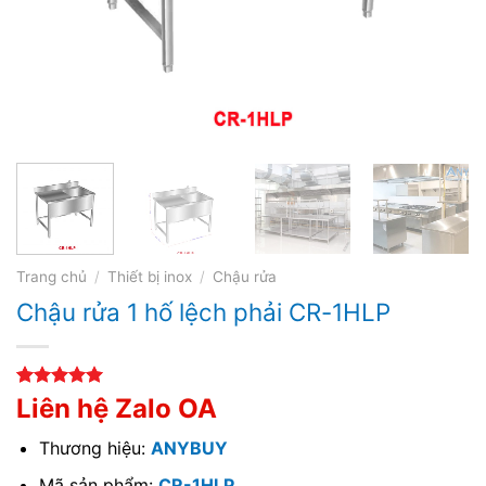
Trang chủ
/
Thiết bị inox
/
Chậu rửa
Chậu rửa 1 hố lệch phải CR-1HLP
5.00
1
trên 5
Liên hệ Zalo OA
dựa trên
đánh giá
Thương hiệu:
ANYBUY
Mã sản phẩm:
CR-1HLP