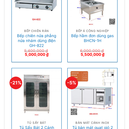
BẾP CHIÊN RÁN
BẾP Á CÔNG NGHIỆP
Bếp chiên nửa phẳng
Bếp hầm đơn dùng gas
nửa nhám dùng điện
BHCN-1H
GH-822
5,400,000
₫
6,000,000
₫
5,000,000
₫
5,500,000
₫
-21%
-5%
TỦ SẤY BÁT
BÀN MÁT CÁNH INOX
Tủ Sấy Bát 2 Cánh
Tủ bàn mát quạt gió 2