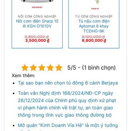
NỒI CƠM CÔNG NGHIỆP
TỦ CƠM CÔNG NGHIỆP
Nồi cơm điện Sharp 10
Tủ nấu cơm điện
lít KSH-D1010V
Aptomat 6 khay
TCDHG-6K
3,800,000
₫
9,100,000
₫
3,500,000
₫
8,800,000
₫
5/5 - (1 bình chọn)
Xem thêm:
Tại sao bạn nên chọn tủ đông 6 cánh Berjaya
Toàn văn Nghị định 168/2024/NĐ-CP ngày
26/12/2024 của Chính phủ quy định xử phạt
vi phạm hành chính về trật tự, an toàn giao
thông trong lĩnh vực giao thông đường bộ
Mở quán “Kinh Doanh Vỉa Hè” là một ý tưởng