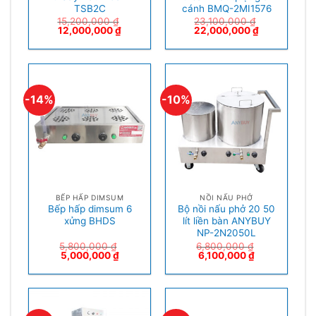
TSB2C
cánh BMQ-2MI1576
15,200,000
₫
23,100,000
₫
12,000,000
₫
22,000,000
₫
-14%
-10%
BẾP HẤP DIMSUM
NỒI NẤU PHỞ
Bếp hấp dimsum 6
Bộ nồi nấu phở 20 50
xửng BHDS
lít liền bàn ANYBUY
NP-2N2050L
5,800,000
₫
6,800,000
₫
5,000,000
₫
6,100,000
₫