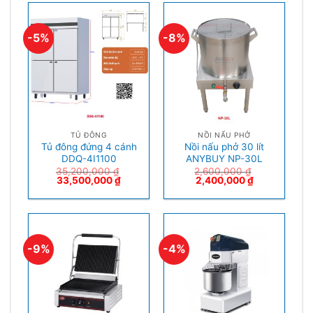
-5%
-8%
TỦ ĐÔNG
NỒI NẤU PHỞ
Tủ đông đứng 4 cánh
Nồi nấu phở 30 lít
DDQ-4I1100
ANYBUY NP-30L
35,200,000
₫
2,600,000
₫
33,500,000
₫
2,400,000
₫
-9%
-4%