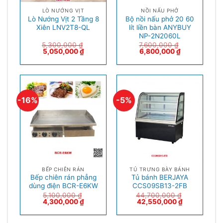
LÒ NƯỚNG VỊT
NỒI NẤU PHỞ
Lò Nướng Vịt 2 Tầng 8
Bộ nồi nấu phở 20 60
Xiên LNV2T8-QL
lít liền bàn ANYBUY
NP-2N2060L
5,300,000
₫
7,600,000
₫
5,050,000
₫
6,800,000
₫
-16%
-5%
BẾP CHIÊN RÁN
TỦ TRƯNG BÀY BÁNH
Bếp chiên rán phẳng
Tủ bánh BERJAYA
dùng điện BCR-E6KW
CCS09SB13-2FB
5,100,000
₫
44,700,000
₫
4,300,000
₫
42,550,000
₫