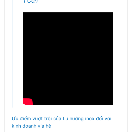
1 Con
Ưu điểm vượt trội của Lu nướng inox đối với
kinh doanh vỉa hè