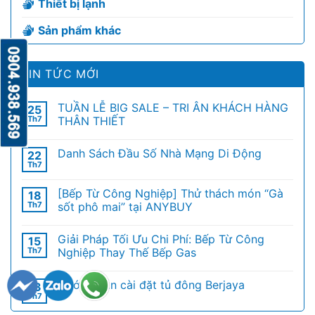
Thiết bị lạnh
Sản phẩm khác
TIN TỨC MỚI
TUẦN LỄ BIG SALE – TRI ÂN KHÁCH HÀNG
25
Th7
THÂN THIẾT
Danh Sách Đầu Số Nhà Mạng Di Động
22
Th7
[Bếp Từ Công Nghiệp] Thử thách món “Gà
18
Th7
sốt phô mai” tại ANYBUY
Giải Pháp Tối Ưu Chi Phí: Bếp Từ Công
15
Th7
Nghiệp Thay Thế Bếp Gas
Hướng dẫn cài đặt tủ đông Berjaya
13
Th7