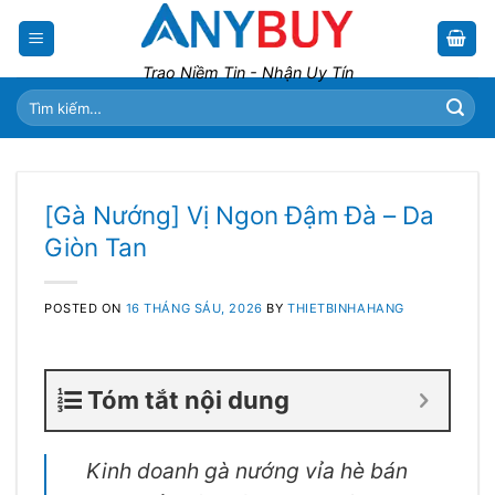
Skip
to
content
Trao Niềm Tin - Nhận Uy Tín
Tìm
kiếm:
[Gà Nướng] Vị Ngon Đậm Đà – Da
Giòn Tan
POSTED ON
16 THÁNG SÁU, 2026
BY
THIETBINHAHANG
Tóm tắt nội dung
Kinh doanh gà nướng vỉa hè bán