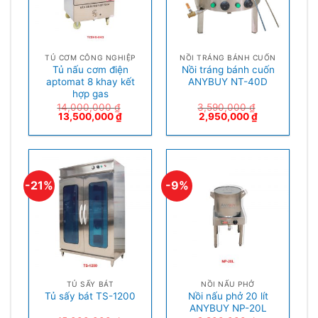
TỦ CƠM CÔNG NGHIỆP
NỒI TRÁNG BÁNH CUỐN
Tủ nấu cơm điện
Nồi tráng bánh cuốn
aptomat 8 khay kết
ANYBUY NT-40D
hợp gas
14,000,000
₫
3,590,000
₫
13,500,000
₫
2,950,000
₫
-21%
-9%
TỦ SẤY BÁT
NỒI NẤU PHỞ
Nồi nấu phở 20 lít
Tủ sấy bát TS-1200
ANYBUY NP-20L