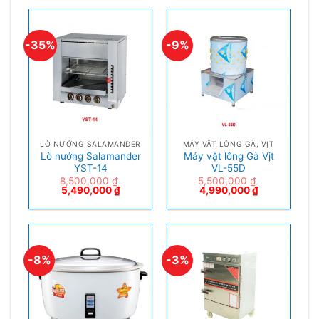
-35%
-9%
LÒ NƯỚNG SALAMANDER
MÁY VẶT LÔNG GÀ, VỊT
Lò nướng Salamander
Máy vặt lông Gà Vịt
YST-14
VL-55D
8,500,000
₫
5,500,000
₫
5,490,000
₫
4,990,000
₫
-8%
-3%