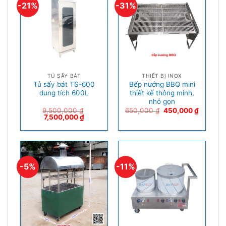
-21%
-31%
TỦ SẤY BÁT
THIẾT BỊ INOX
Tủ sấy bát TS-600
Bếp nướng BBQ mini
dung tích 600L
thiết kế thông minh,
nhỏ gọn
9,500,000
₫
650,000
₫
450,000
₫
7,500,000
₫
-5%
-11%