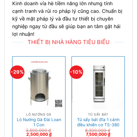
Kinh doanh vỉa hè tiềm năng lớn nhưng tính
cạnh tranh và rủi ro pháp lý cũng cao. Chuẩn bị
kỹ về mặt pháp lý và đầu tư thiết bị chuyên
nghiệp ngay từ đầu sẽ giúp bạn an tâm gặt hái
lợi nhuận!
THIẾT BỊ NHÀ HÀNG TIÊU BIỂU
-29%
-10%
LÒ NƯỚNG GÀ
TỦ SẤY BÁT
Lò Nướng Gà Đài Loan
Tủ sấy bát đĩa 1 cánh
1 Con
điều khiển cơ TS-380
3,500,000
₫
8,300,000
₫
2,500,000
₫
7,500,000
₫