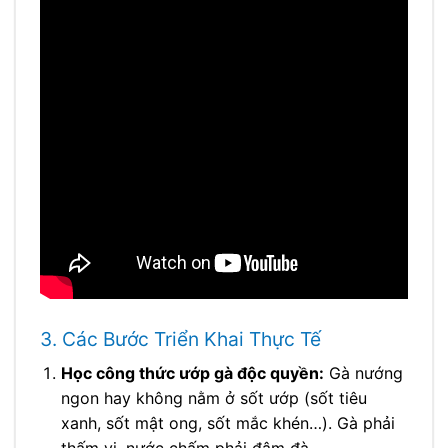
3. Các Bước Triển Khai Thực Tế
Học công thức ướp gà độc quyền:
Gà nướng
ngon hay không nằm ở sốt ướp (sốt tiêu
xanh, sốt mật ong, sốt mắc khén…). Gà phải
thấm vị, nước chấm phải đậm đà.