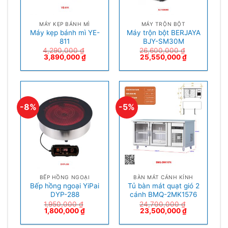
MÁY KẸP BÁNH MÌ
MÁY TRỘN BỘT
Máy kẹp bánh mì YE-
Máy trộn bột BERJAYA
811
BJY-SM30M
4,290,000
₫
26,600,000
₫
3,890,000
₫
25,550,000
₫
-8%
-5%
BẾP HỒNG NGOẠI
BÀN MÁT CÁNH KÍNH
Bếp hồng ngoại YiPai
Tủ bàn mát quạt gió 2
DYP-288
cánh BMQ-2MK1576
1,950,000
₫
24,700,000
₫
1,800,000
₫
23,500,000
₫