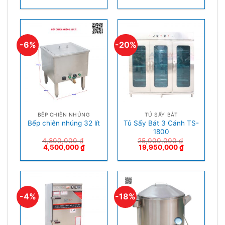
-6%
-20%
BẾP CHIÊN NHÚNG
TỦ SẤY BÁT
Tủ Sấy Bát 3 Cánh TS-
Bếp chiên nhúng 32 lít
1800
4,800,000
₫
25,000,000
₫
4,500,000
₫
19,950,000
₫
-4%
-18%