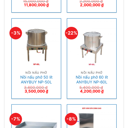
15,000,000
₫
2,200,000
₫
11,800,000
₫
2,000,000
₫
-3%
-22%
NỒI NẤU PHỞ
NỒI NẤU PHỞ
Nồi nấu phở 50 lít
Nồi nấu phở 60 lít
ANYBUY NP-50L
ANYBUY NP-60L
3,600,000
₫
5,400,000
₫
3,500,000
₫
4,200,000
₫
-7%
-8%