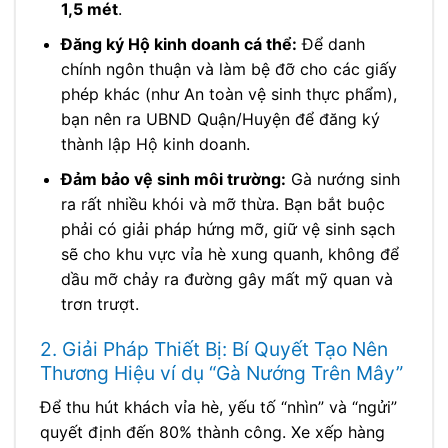
1,5 mét
.
Đăng ký Hộ kinh doanh cá thể:
Để danh
chính ngôn thuận và làm bệ đỡ cho các giấy
phép khác (như An toàn vệ sinh thực phẩm),
bạn nên ra UBND Quận/Huyện để đăng ký
thành lập Hộ kinh doanh.
Đảm bảo vệ sinh môi trường:
Gà nướng sinh
ra rất nhiều khói và mỡ thừa. Bạn bắt buộc
phải có giải pháp hứng mỡ, giữ vệ sinh sạch
sẽ cho khu vực vỉa hè xung quanh, không để
dầu mỡ chảy ra đường gây mất mỹ quan và
trơn trượt.
2. Giải Pháp Thiết Bị: Bí Quyết Tạo Nên
Thương Hiệu ví dụ “Gà Nướng Trên Mây”
Để thu hút khách vỉa hè, yếu tố “nhìn” và “ngửi”
quyết định đến 80% thành công. Xe xếp hàng