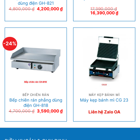
dùng điện GH-821
4,800,000
₫
4,200,000
₫
17,390,000
₫
16,390,000
₫
-24%
BẾP CHIÊN RÁN
MÁY KẸP BÁNH MÌ
Bếp chiên rán phẳng dùng
Máy kẹp bánh mì CG 23
điện GH-818
4,700,000
₫
3,590,000
₫
Liên hệ Zalo OA