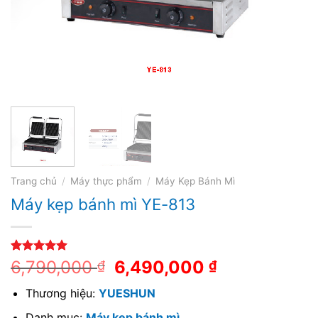
Trang chủ
/
Máy thực phẩm
/
Máy Kẹp Bánh Mì
Máy kẹp bánh mì YE-813
5.00
2
trên 5
6,790,000
6,490,000
₫
₫
dựa trên
đánh giá
Thương hiệu:
YUESHUN
Danh mục:
Máy kẹp bánh mì