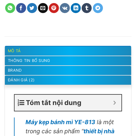
MÔ TẢ
THÔNG TIN BỔ SUNG
BRAND
ĐÁNH GIÁ (2)
Tóm tắt nội dung
Máy kẹp bánh mì YE-813
là một
trong các sản phẩm “
thiết bị nhà