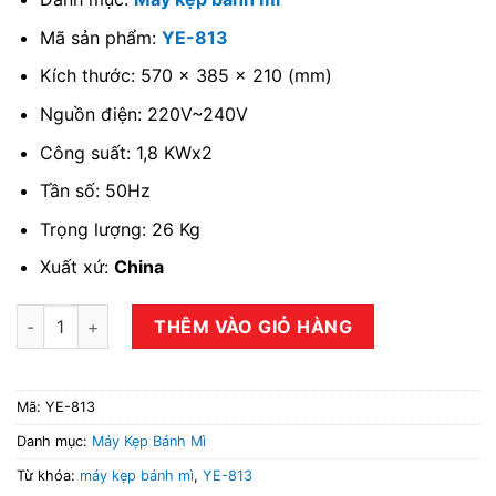
Mã sản phẩm:
YE-813
Kích thước: 570 x 385 x 210 (mm)
Nguồn điện: 220V~240V
Công suất: 1,8 KWx2
Tần số: 50Hz
Trọng lượng: 26 Kg
Xuất xứ:
China
Máy kẹp bánh mì YE-813 số lượng
THÊM VÀO GIỎ HÀNG
Mã:
YE-813
Danh mục:
Máy Kẹp Bánh Mì
Từ khóa:
máy kẹp bánh mì
,
YE-813