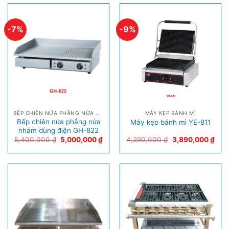
-7%
-9%
BẾP CHIÊN NỬA PHẲNG NỬA NHÁM
MÁY KẸP BÁNH MÌ
Bếp chiên nửa phẳng nửa
Máy kẹp bánh mì YE-811
nhám dùng điện GH-822
5,400,000
₫
5,000,000
₫
4,290,000
₫
3,890,000
₫