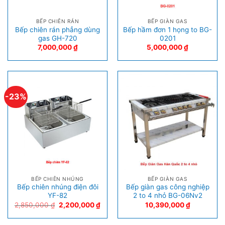
BẾP CHIÊN RÁN
BẾP GIÀN GAS
Bếp chiên rán phẳng dùng
Bếp hầm đơn 1 họng to BG-
gas GH-720
0201
7,000,000
₫
5,000,000
₫
-23%
BẾP CHIÊN NHÚNG
BẾP GIÀN GAS
Bếp chiên nhúng điện đôi
Bếp giàn gas công nghiệp
YF-82
2 to 4 nhỏ BG-06Nv2
2,850,000
₫
2,200,000
₫
10,390,000
₫