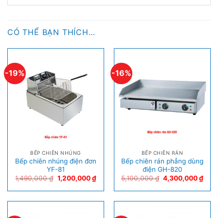
CÓ THỂ BẠN THÍCH…
-19%
-16%
BẾP CHIÊN NHÚNG
BẾP CHIÊN RÁN
Bếp chiên nhúng điện đơn
Bếp chiên rán phẳng dùng
YF-81
điện GH-820
1,490,000
₫
1,200,000
₫
5,100,000
₫
4,300,000
₫