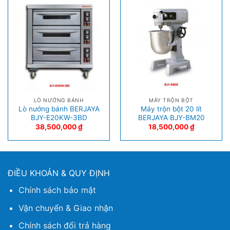
LÒ NƯỚNG BÁNH
MÁY TRỘN BỘT
Lò nướng bánh BERJAYA
Máy trộn bột 20 lít
BJY-E20KW-3BD
BERJAYA BJY-BM20
38,500,000
₫
18,500,000
₫
ĐIỀU KHOẢN & QUY ĐỊNH
Chính sách bảo mật
Vận chuyển & Giao nhận
Chính sách đổi trả hàng