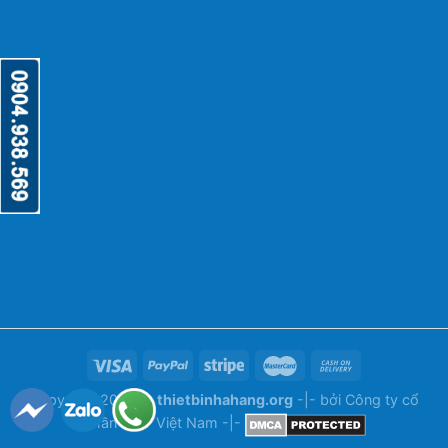
Copyright 2026 ©
thietbinhahang.org
-|- bởi
Công ty cổ
phần ANY Việt Nam
-|-