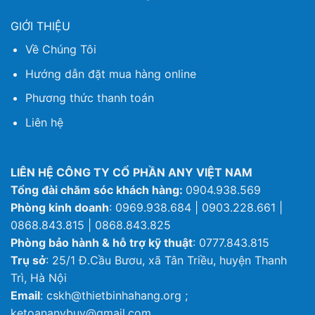
GIỚI THIỆU
Về Chúng Tôi
Hướng dẫn đặt mua hàng online
Phương thức thanh toán
Liên hệ
LIÊN HỆ CÔNG TY CỔ PHẦN ANY VIỆT NAM
Tổng đài chăm sóc khách hàng:
0904.938.569
Phòng kinh doanh
: 0969.938.684 | 0903.228.661 |
0868.843.815 | 0868.843.825
Phòng bảo hành & hỗ trợ kỹ thuật
: 0777.843.815
Trụ sở
: 25/1 Đ.Cầu Bươu, xã Tân Triều, huyện Thanh
Trì, Hà Nội
Email
: cskh@thietbinhahang.org ;
ketoananybuy@gmail.com