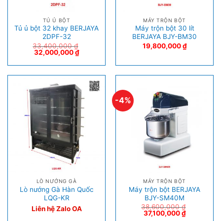
TỦ Ủ BỘT
MÁY TRỘN BỘT
Tủ ủ bột 32 khay BERJAYA
Máy trộn bột 30 lít
2DPF-32
BERJAYA BJY-BM30
33,400,000
₫
19,800,000
₫
32,000,000
₫
-4%
LÒ NƯỚNG GÀ
MÁY TRỘN BỘT
Lò nướng Gà Hàn Quốc
Máy trộn bột BERJAYA
LQG-KR
BJY-SM40M
38,600,000
₫
Liên hệ Zalo OA
37,100,000
₫