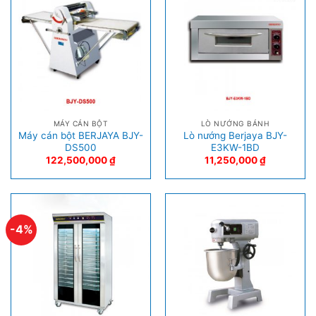
MÁY CÁN BỘT
LÒ NƯỚNG BÁNH
Máy cán bột BERJAYA BJY-
Lò nướng Berjaya BJY-
DS500
E3KW-1BD
122,500,000
₫
11,250,000
₫
-4%