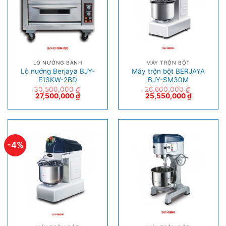
LÒ NƯỚNG BÁNH
MÁY TRỘN BỘT
Lò nướng Berjaya BJY-
Máy trộn bột BERJAYA
E13KW-2BD
BJY-SM30M
30,500,000
₫
26,600,000
₫
27,500,000
₫
25,550,000
₫
-4%