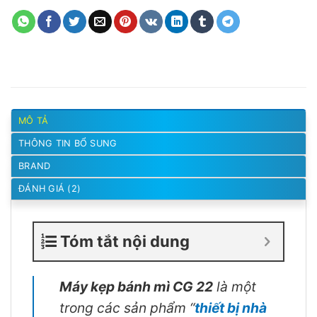
MÔ TẢ
THÔNG TIN BỔ SUNG
BRAND
ĐÁNH GIÁ (2)
Tóm tắt nội dung
Máy kẹp bánh mì CG 22
là một
trong các sản phẩm “
thiết bị nhà