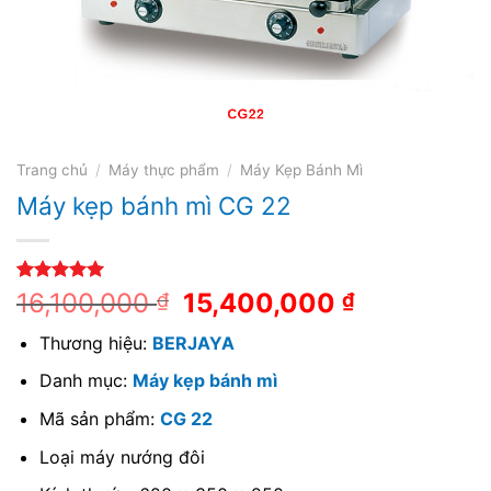
Trang chủ
/
Máy thực phẩm
/
Máy Kẹp Bánh Mì
Máy kẹp bánh mì CG 22
5.00
2
trên 5
16,100,000
15,400,000
₫
₫
dựa trên
đánh giá
Thương hiệu:
BERJAYA
Danh mục:
Máy kẹp bánh mì
Mã sản phẩm:
CG 22
Loại máy nướng đôi