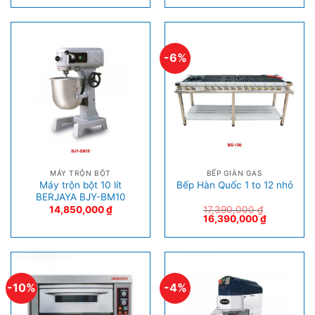
-6%
MÁY TRỘN BỘT
BẾP GIÀN GAS
Máy trộn bột 10 lít
Bếp Hàn Quốc 1 to 12 nhỏ
BERJAYA BJY-BM10
14,850,000
₫
17,390,000
₫
16,390,000
₫
-10%
-4%