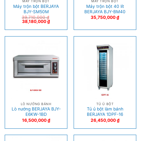
MÁY TRỘN BỘT
MÁY TRỘN BỘT
Máy trộn bột BERJAYA
Máy trộn bột 40 lít
BJY-SM50M
BERJAYA BJY-BM40
39,710,000
₫
35,750,000
₫
38,180,000
₫
LÒ NƯỚNG BÁNH
TỦ Ủ BỘT
Lò nướng BERJAYA BJY-
Tủ ủ bột làm bánh
E6KW-1BD
BERJAYA 1DPF-16
16,500,000
₫
26,450,000
₫