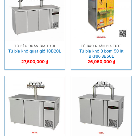
TỦ BẢO QUẢN BIA TƯƠI
TỦ BẢO QUẢN BIA TƯƠI
Tủ bia khô 8 bom 50 lít
Tủ bia khô quạt gió 10B20L
BKNK-8B50L
27,500,000
₫
26,950,000
₫