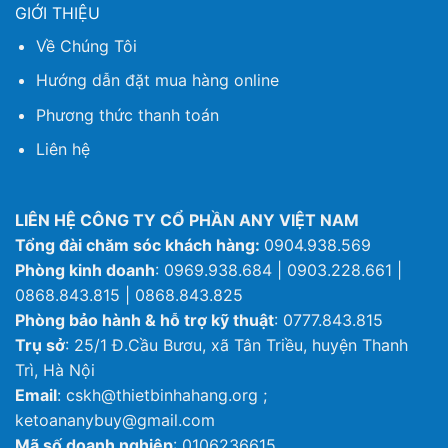
GIỚI THIỆU
Về Chúng Tôi
Hướng dẫn đặt mua hàng online
Phương thức thanh toán
Liên hệ
LIÊN HỆ CÔNG TY CỔ PHẦN ANY VIỆT NAM
Tổng đài chăm sóc khách hàng:
0904.938.569
Phòng kinh doanh
: 0969.938.684 | 0903.228.661 |
0868.843.815 | 0868.843.825
Phòng bảo hành & hỗ trợ kỹ thuật
: 0777.843.815
Trụ sở
: 25/1 Đ.Cầu Bươu, xã Tân Triều, huyện Thanh
Trì, Hà Nội
Email
: cskh@thietbinhahang.org ;
ketoananybuy@gmail.com
Mã số doanh nghiệp
: 0106236615