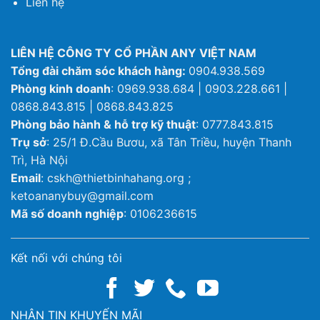
Liên hệ
LIÊN HỆ CÔNG TY CỔ PHẦN ANY VIỆT NAM
Tổng đài chăm sóc khách hàng:
0904.938.569
Phòng kinh doanh
: 0969.938.684 | 0903.228.661 |
0868.843.815 | 0868.843.825
Phòng bảo hành & hỗ trợ kỹ thuật
: 0777.843.815
Trụ sở
: 25/1 Đ.Cầu Bươu, xã Tân Triều, huyện Thanh
Trì, Hà Nội
Email
: cskh@thietbinhahang.org ;
ketoananybuy@gmail.com
Mã số doanh nghiệp
: 0106236615
Kết nối với chúng tôi
NHẬN TIN KHUYẾN MÃI