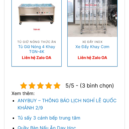
TỦ GIỮ NÓNG THỨC ĂN
XE ĐẨY INOX
Tủ Giữ Nóng 4 Khay
Xe Đẩy Khay Cơm
TGN-4K
Liên hệ Zalo OA
Liên hệ Zalo OA
5/5 - (3 bình chọn)
Xem thêm:
ANYBUY – THÔNG BÁO LỊCH NGHỈ LỄ QUỐC
KHÁNH 2/9
Tủ sấy 3 cánh bếp trung tâm
Quầy Bàn Nấu Ăn Dạy Học