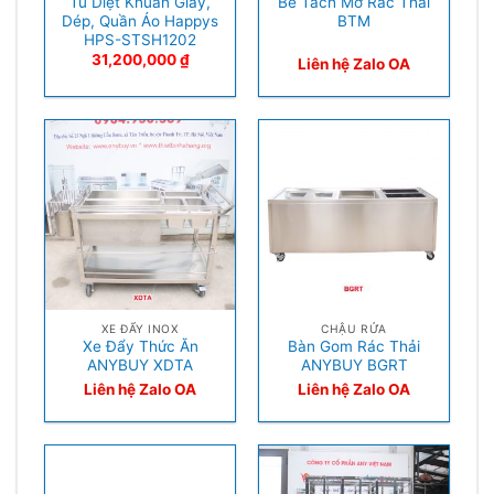
Tủ Diệt Khuẩn Giày,
Bể Tách Mỡ Rác Thải
Dép, Quần Áo Happys
BTM
HPS-STSH1202
31,200,000
₫
Liên hệ Zalo OA
XE ĐẨY INOX
CHẬU RỬA
Xe Đẩy Thức Ăn
Bàn Gom Rác Thải
ANYBUY XDTA
ANYBUY BGRT
Liên hệ Zalo OA
Liên hệ Zalo OA