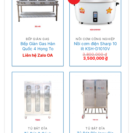
BẾP GIÀN GAS
NỒI CƠM CÔNG NGHIỆP
Bếp Giàn Gas Hàn
Nồi cơm điện Sharp 10
Quốc 4 Họng To
lít KSH-D1010V
3,800,000
₫
Liên hệ Zalo OA
3,500,000
₫
TỦ BÁT ĐĨA
TỦ BÁT ĐĨA