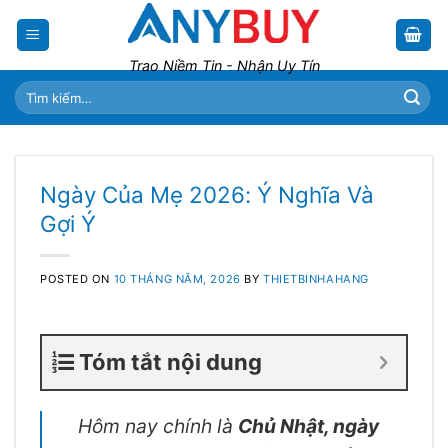
Skip
to
content
Trao Niềm Tin - Nhận Uy Tín
Tìm
kiếm:
Ngày Của Mẹ 2026: Ý Nghĩa Và
Gợi Ý
POSTED ON
10 THÁNG NĂM, 2026
BY
THIETBINHAHANG
Tóm tắt nội dung
Hôm nay chính là
Chủ Nhật, ngày