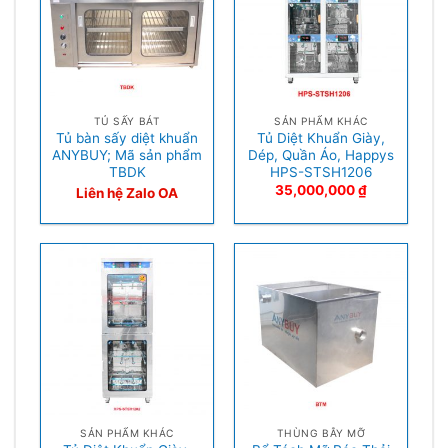
TỦ SẤY BÁT
SẢN PHẨM KHÁC
Tủ bàn sấy diệt khuẩn
Tủ Diệt Khuẩn Giày,
ANYBUY; Mã sản phẩm
Dép, Quần Áo, Happys
TBDK
HPS-STSH1206
35,000,000
₫
Liên hệ Zalo OA
SẢN PHẨM KHÁC
THÙNG BẪY MỠ