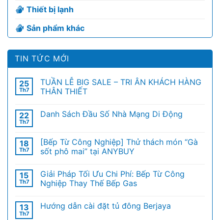
Thiết bị lạnh
Sản phẩm khác
TIN TỨC MỚI
TUẦN LỄ BIG SALE – TRI ÂN KHÁCH HÀNG
25
Th7
THÂN THIẾT
Danh Sách Đầu Số Nhà Mạng Di Động
22
Th7
[Bếp Từ Công Nghiệp] Thử thách món “Gà
18
Th7
sốt phô mai” tại ANYBUY
Giải Pháp Tối Ưu Chi Phí: Bếp Từ Công
15
Th7
Nghiệp Thay Thế Bếp Gas
Hướng dẫn cài đặt tủ đông Berjaya
13
Th7