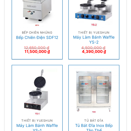
BẾP CHIÊN NHÚNG
THIẾT BỊ YUESHUN
Máy Làm Bánh Waffle
Bếp Chiên Điện SDF12
YS-2
12,650,000
₫
4,500,000
₫
11,500,000
₫
4,390,000
₫
THIẾT BỊ YUESHUN
TỦ BÁT ĐĨA
Máy Làm Bánh Waffle
Tủ Bát Đĩa Inox Bếp
YS-1
Tập Thể