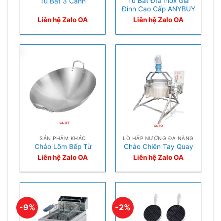
Tủ Bát Đĩa Inox Gia
Tủ Bát 3 Cánh
Đình Cao Cấp ANYBUY
Liên hệ Zalo OA
Liên hệ Zalo OA
SẢN PHẨM KHÁC
LÒ HẤP NƯỚNG ĐA NĂNG
Chảo Lõm Bếp Từ
Chảo Chiên Tay Quay
Liên hệ Zalo OA
Liên hệ Zalo OA
-9%
-2%