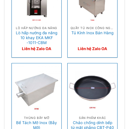
LÒ HẤP NƯỚNG ĐA NĂNG
QUẦY TỦ INOX CÔNG NGHIỆP
Lò hấp nướng đa năng
Tủ Kính Inox Bán Hàng
10 khay EKA MKF
-1011-CBM
Liên hệ Zalo OA
Liên hệ Zalo OA
THÙNG BẪY MỠ
SẢN PHẨM KHÁC
Bể Tách Mỡ Inox (Bẫy
Chảo chống dính bếp
Mỡ)
từ mặt phẳng CBT-P40