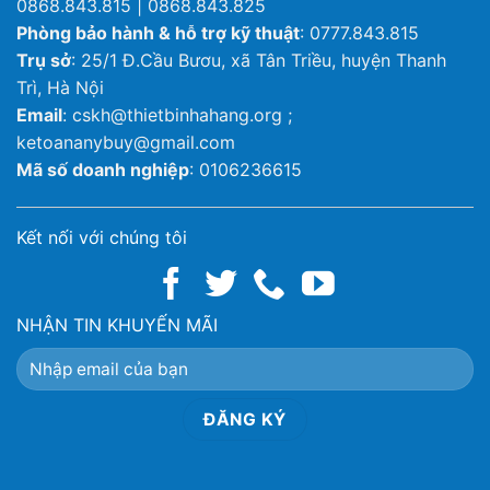
0868.843.815 | 0868.843.825
Phòng bảo hành & hỗ trợ kỹ thuật
: 0777.843.815
Trụ sở
: 25/1 Đ.Cầu Bươu, xã Tân Triều, huyện Thanh
Trì, Hà Nội
Email
: cskh@thietbinhahang.org ;
ketoananybuy@gmail.com
Mã số doanh nghiệp
: 0106236615
Kết nối với chúng tôi
NHẬN TIN KHUYẾN MÃI