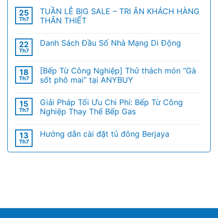
TUẦN LỄ BIG SALE – TRI ÂN KHÁCH HÀNG
25
Th7
THÂN THIẾT
Danh Sách Đầu Số Nhà Mạng Di Động
22
Th7
[Bếp Từ Công Nghiệp] Thử thách món “Gà
18
Th7
sốt phô mai” tại ANYBUY
Giải Pháp Tối Ưu Chi Phí: Bếp Từ Công
15
Th7
Nghiệp Thay Thế Bếp Gas
Hướng dẫn cài đặt tủ đông Berjaya
13
Th7