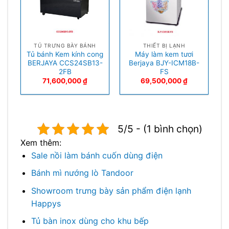
TỦ TRƯNG BÀY BÁNH
THIẾT BỊ LẠNH
Tủ bánh Kem kính cong
Máy làm kem tươi
BERJAYA CCS24SB13-
Berjaya BJY-ICM18B-
2FB
FS
71,600,000
₫
69,500,000
₫
5/5 - (1 bình chọn)
Xem thêm:
Sale nồi làm bánh cuốn dùng điện
Bánh mì nướng lò Tandoor
Showroom trưng bày sản phẩm điện lạnh
Happys
Tủ bàn inox dùng cho khu bếp