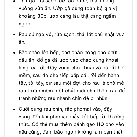
Thịt gà rửa sạch, để ráo nước, thái miếng
vuông vừa ăn. Ướp gà cùng toàn bộ gia vị
khoảng 30p, ướp càng lâu thịt càng ngấm
ngon
Rau củ nạo vỏ, rửa sạch, thái lát chữ nhật vừa
ăn.
Bắc chảo lên bếp, chờ chảo nóng cho chút
dầu ăn, đổ gà đã ướp vào chảo cùng khoai
lang, cà rốt. Đậy vung cho khoai và cà rốt hơi
mềm, sau đó cho tiếp bắp cải, rồi đến hành
tây, tỏi tây, cứ sau mỗi đợt cho rau là chờ mẻ
rau trước mềm một chút mới cho thêm rau để
tránh những rau nhanh chín dễ bị nhũn.
Cuối cùng rau chín, rắc phomai vào, đậy
vung đến khi phomai chảy, tắt bếp rồi thưởng
thức. Có thể mua thêm bánh gạo HQ cho vào
nấu cùng, đảm bảo ngon không làm bạn thất