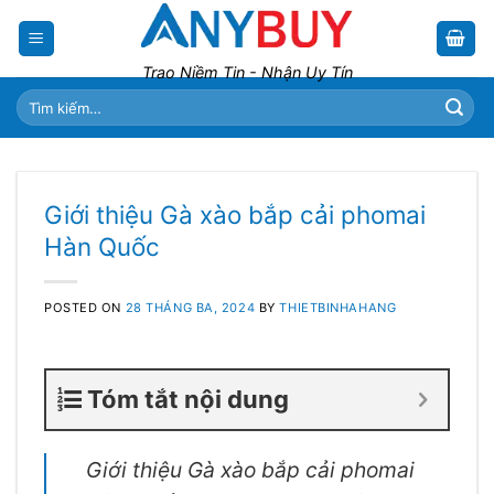
Skip
to
content
Trao Niềm Tin - Nhận Uy Tín
Tìm
kiếm:
Giới thiệu Gà xào bắp cải phomai
Hàn Quốc
POSTED ON
28 THÁNG BA, 2024
BY
THIETBINHAHANG
Tóm tắt nội dung
Giới thiệu Gà xào bắp cải phomai