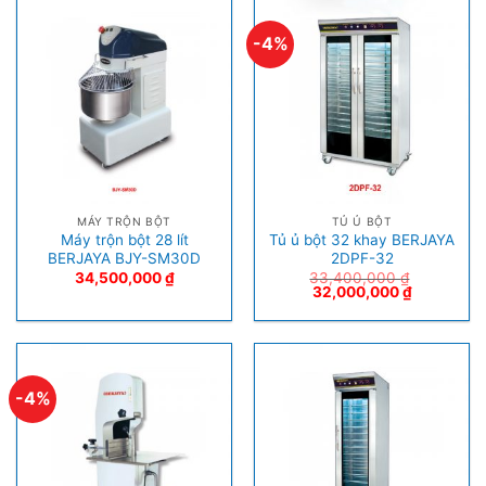
-4%
MÁY TRỘN BỘT
TỦ Ủ BỘT
Máy trộn bột 28 lít
Tủ ủ bột 32 khay BERJAYA
BERJAYA BJY-SM30D
2DPF-32
34,500,000
₫
33,400,000
₫
32,000,000
₫
-4%