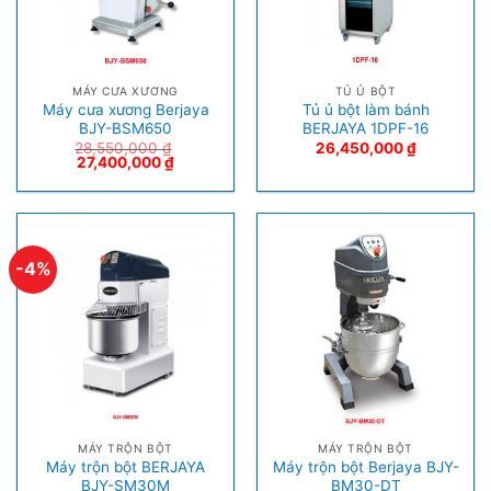
MÁY CƯA XƯƠNG
TỦ Ủ BỘT
Máy cưa xương Berjaya
Tủ ủ bột làm bánh
BJY-BSM650
BERJAYA 1DPF-16
28,550,000
₫
26,450,000
₫
27,400,000
₫
-4%
MÁY TRỘN BỘT
MÁY TRỘN BỘT
Máy trộn bột BERJAYA
Máy trộn bột Berjaya BJY-
BJY-SM30M
BM30-DT