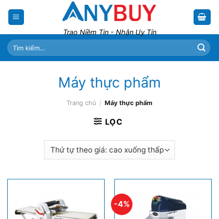
Skip
to
content
Trao Niềm Tin - Nhận Uy Tín
Tìm
kiếm:
Máy thực phẩm
Trang chủ
/
Máy thực phẩm
LỌC
-4%