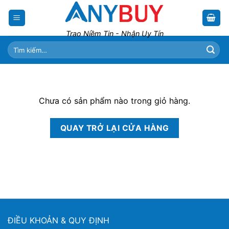
Skip
to
content
Trao Niềm Tin - Nhận Uy Tín
Tìm
kiếm:
Chưa có sản phẩm nào trong giỏ hàng.
QUAY TRỞ LẠI CỬA HÀNG
ĐIỀU KHOẢN & QUY ĐỊNH