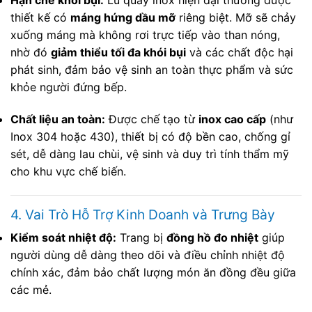
Hạn chế khói bụi:
Lu quay inox hiện đại thường được
thiết kế có
máng hứng dầu mỡ
riêng biệt. Mỡ sẽ chảy
xuống máng mà không rơi trực tiếp vào than nóng,
nhờ đó
giảm thiểu tối đa khói bụi
và các chất độc hại
phát sinh, đảm bảo vệ sinh an toàn thực phẩm và sức
khỏe người đứng bếp.
Chất liệu an toàn:
Được chế tạo từ
inox cao cấp
(như
Inox 304 hoặc 430), thiết bị có độ bền cao, chống gỉ
sét, dễ dàng lau chùi, vệ sinh và duy trì tính thẩm mỹ
cho khu vực chế biến.
4. Vai Trò Hỗ Trợ Kinh Doanh và Trưng Bày
Kiểm soát nhiệt độ:
Trang bị
đồng hồ đo nhiệt
giúp
người dùng dễ dàng theo dõi và điều chỉnh nhiệt độ
chính xác, đảm bảo chất lượng món ăn đồng đều giữa
các mẻ.