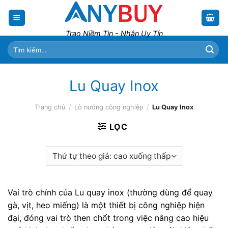
Skip
to
content
Trao Niềm Tin - Nhận Uy Tín
Tìm
kiếm:
Lu Quay Inox
Trang chủ
/
Lò nướng công nghiệp
/
Lu Quay Inox
LỌC
Vai trò chính của Lu quay inox (thường dùng để quay
gà, vịt, heo miếng) là một thiết bị công nghiệp hiện
đại, đóng vai trò then chốt trong việc nâng cao hiệu