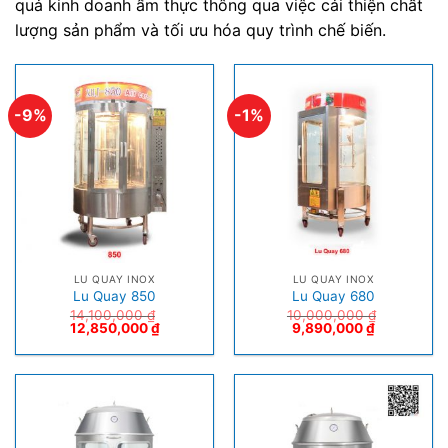
quả kinh doanh ẩm thực thông qua việc cải thiện chất
lượng sản phẩm và tối ưu hóa quy trình chế biến.
-9%
-1%
LU QUAY INOX
LU QUAY INOX
Lu Quay 850
Lu Quay 680
14,100,000
₫
10,000,000
₫
12,850,000
₫
9,890,000
₫