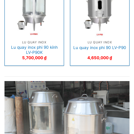
LU QUAY INOX
LU QUAY INOX
Lu quay inox phi 90 kính
Lu quay inox phi 90 LV-P90
LV-P90K
5,700,000
₫
4,650,000
₫