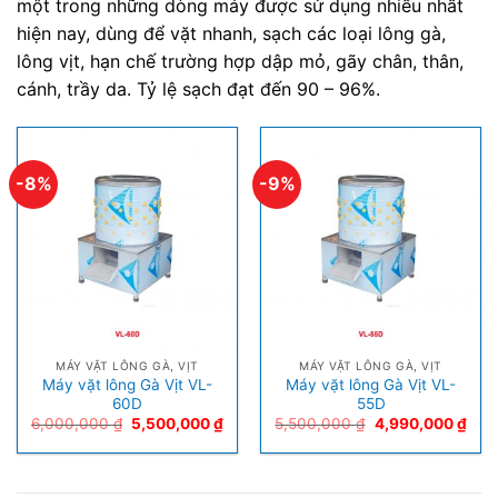
một trong những dòng máy được sử dụng nhiều nhất
hiện nay, dùng để vặt nhanh, sạch các loại lông gà,
lông vịt, hạn chế trường hợp dập mỏ, gãy chân, thân,
cánh, trầy da. Tỷ lệ sạch đạt đến 90 – 96%.
-8%
-9%
MÁY VẶT LÔNG GÀ, VỊT
MÁY VẶT LÔNG GÀ, VỊT
Máy vặt lông Gà Vịt VL-
Máy vặt lông Gà Vịt VL-
60D
55D
6,000,000
₫
5,500,000
₫
5,500,000
₫
4,990,000
₫