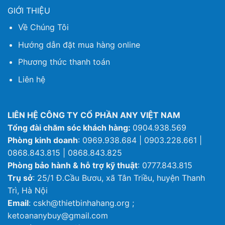
GIỚI THIỆU
Về Chúng Tôi
Hướng dẫn đặt mua hàng online
Phương thức thanh toán
Liên hệ
LIÊN HỆ CÔNG TY CỔ PHẦN ANY VIỆT NAM
Tổng đài chăm sóc khách hàng:
0904.938.569
Phòng kinh doanh
: 0969.938.684 | 0903.228.661 |
0868.843.815 | 0868.843.825
Phòng bảo hành & hỗ trợ kỹ thuật
: 0777.843.815
Trụ sở
: 25/1 Đ.Cầu Bươu, xã Tân Triều, huyện Thanh
Trì, Hà Nội
Email
: cskh@thietbinhahang.org ;
ketoananybuy@gmail.com