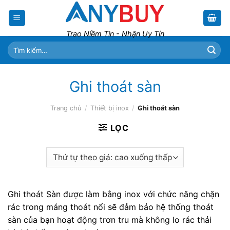
Skip
to
content
Trao Niềm Tin - Nhận Uy Tín
Tìm
kiếm:
Ghi thoát sàn
Trang chủ
/
Thiết bị inox
/
Ghi thoát sàn
LỌC
Ghi thoát Sàn được làm bằng inox với chức năng chặn
rác trong máng thoát nổi sẽ đảm bảo hệ thống thoát
sàn của bạn hoạt động trơn tru mà không lo rác thải