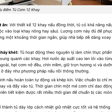
u điểm Tủ Cơm 12 Khay
t ăn:
Với thiết kế 12 khay nấu đồng thời, tủ có khả năng nấ
ộc vào loại khay nông hay sâu). Lượng cơm này đủ để phụ
ng một khoảng thời gian ngắn, giúp nhà bếp dễ dàng xoay
cháy khét:
Tủ hoạt động theo nguyên lý làm chín thực phẩ
xung quanh các khay. Hơi nước áp suất cao len lỏi vào từn
 ngoài, hạt cơm nở đều, chín mềm, giữ trọn hương vị và dưỡ
t ở đáy như phương pháp nấu nồi thông thường.
ình nấu hoàn toàn tự động và khép kín. Việc chuẩn bị chỉ m
khay và đẩy vào tủ. Thời gian chín một mẻ cơm chỉ dao độn
viên tiết kiệm được rất nhiều thời gian để chuẩn bị các món
 thành tủ dày lớp cách nhiệt giữ nhiệt cực tốt và hệ thống