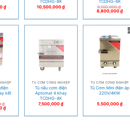
s
TCDHG-8K
TCDHG-6K
00
₫
10,500,000
₫
9,100,000
₫
8,800,000
₫
+
+
NGHIỆP
TỦ CƠM CÔNG NGHIỆP
TỦ CƠM CÔNG NGHIỆP
điện
Tủ nấu cơm điện
Tủ Cơm Mini điện áp
ay kết
Aptomat 4 khay
220V/4KW
s
TCDHG-4K
0
₫
7,500,000
₫
5,500,000
₫
00
₫