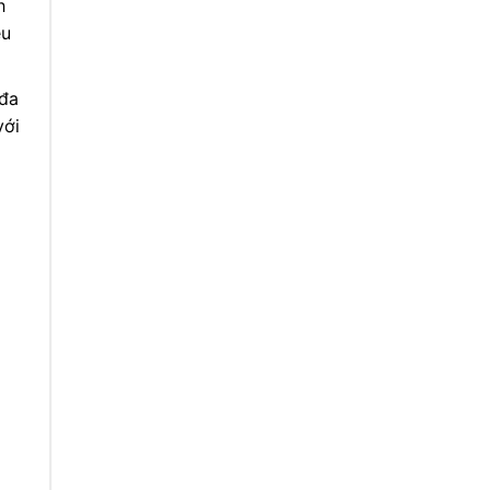
h
ều
 đa
với