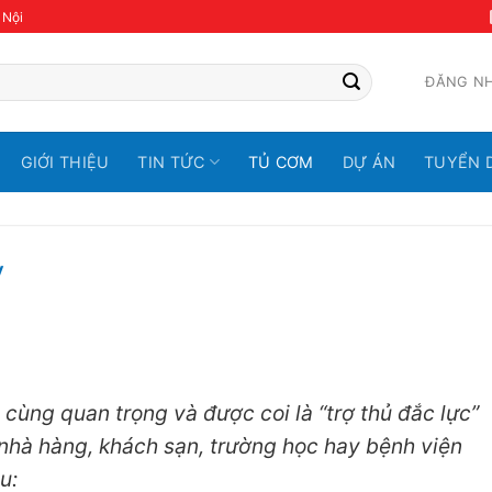
 Nội
ĐĂNG N
GIỚI THIỆU
TIN TỨC
TỦ CƠM
DỰ ÁN
TUYỂN 
y
 cùng quan trọng và được coi là “trợ thủ đắc lực”
nhà hàng, khách sạn, trường học hay bệnh viện
u: