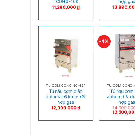
TCDHG-10K
hợp ga
11,280,000
₫
13,890,0
-4%
+
+
TỦ CƠM CÔNG NGHIỆP
TỦ CƠM CÔNG 
Tủ nấu cơm điện
Tủ nấu cơm 
aptomat 6 khay kết
aptomat 8 kh
hợp gas
hợp ga
12,090,000
₫
14,000,00
13,500,0