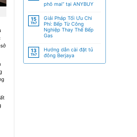
phô mai” tại ANYBUY
Giải Pháp Tối Ưu Chi
15
Th7
Phí: Bếp Từ Công
Nghiệp Thay Thế Bếp
u
Gas
c
 sở
Hướng dẫn cài đặt tủ
13
Th7
đông Berjaya
m
g
ng
ất
g