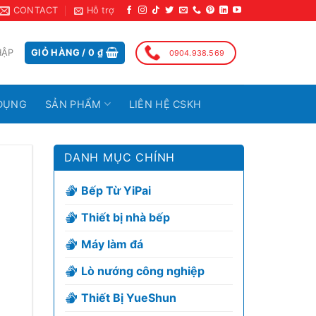
CONTACT
Hỗ trợ
HẬP
GIỎ HÀNG /
0
₫
0904.938.569
DỤNG
SẢN PHẨM
LIÊN HỆ CSKH
DANH MỤC CHÍNH
Bếp Từ YiPai
Thiết bị nhà bếp
Máy làm đá
Lò nướng công nghiệp
Thiết Bị YueShun