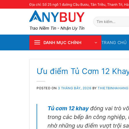
Skip
Địa chỉ: Số 25 ngõ 1 đường Cầu Bươu, Tân Triều, Thanh Trì, Hà
to
content
Tìm
kiếm:
Trao Niềm Tin - Nhận Uy Tín
TRANG CHỦ
DANH MỤC CHÍNH
Ưu điểm Tủ Cơm 12 Kha
POSTED ON
3 THÁNG BẢY, 2026
BY
THIETBINHAHANG
Tủ cơm 12 khay
đóng vai trò vô
trong các bếp ăn công nghiệp, 
nhờ những ưu điểm vượt trội sa