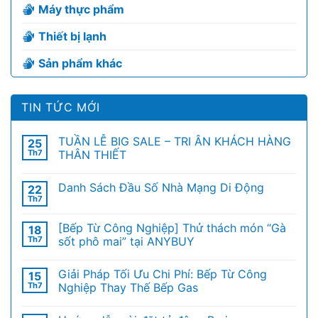
Máy thực phẩm
Thiết bị lạnh
Sản phẩm khác
TIN TỨC MỚI
TUẦN LỄ BIG SALE – TRI ÂN KHÁCH HÀNG
25
Th7
THÂN THIẾT
Danh Sách Đầu Số Nhà Mạng Di Động
22
Th7
[Bếp Từ Công Nghiệp] Thử thách món “Gà
18
Th7
sốt phô mai” tại ANYBUY
Giải Pháp Tối Ưu Chi Phí: Bếp Từ Công
15
Th7
Nghiệp Thay Thế Bếp Gas