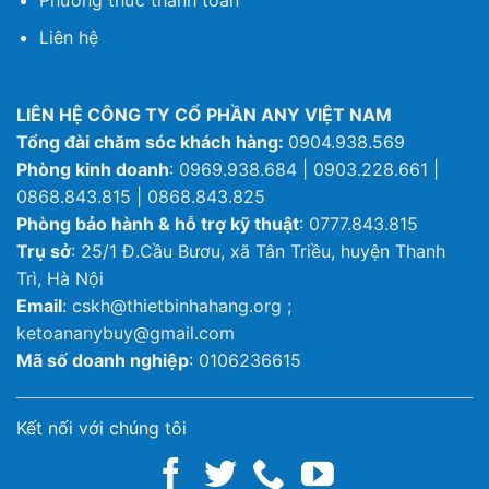
Liên hệ
LIÊN HỆ CÔNG TY CỔ PHẦN ANY VIỆT NAM
Tổng đài chăm sóc khách hàng:
0904.938.569
Phòng kinh doanh
: 0969.938.684 | 0903.228.661 |
0868.843.815 | 0868.843.825
Phòng bảo hành & hỗ trợ kỹ thuật
: 0777.843.815
Trụ sở
: 25/1 Đ.Cầu Bươu, xã Tân Triều, huyện Thanh
Trì, Hà Nội
Email
: cskh@thietbinhahang.org ;
ketoananybuy@gmail.com
Mã số doanh nghiệp
: 0106236615
Kết nối với chúng tôi