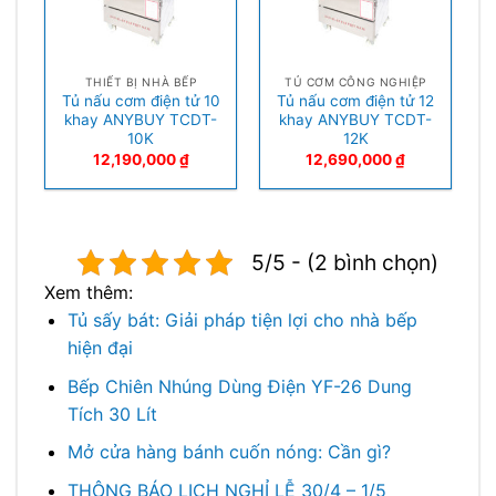
THIẾT BỊ NHÀ BẾP
TỦ CƠM CÔNG NGHIỆP
Tủ nấu cơm điện tử 10
Tủ nấu cơm điện tử 12
khay ANYBUY TCDT-
khay ANYBUY TCDT-
10K
12K
12,190,000
₫
12,690,000
₫
5/5 - (2 bình chọn)
Xem thêm:
Tủ sấy bát: Giải pháp tiện lợi cho nhà bếp
hiện đại
Bếp Chiên Nhúng Dùng Điện YF-26 Dung
Tích 30 Lít
Mở cửa hàng bánh cuốn nóng: Cần gì?
THÔNG BÁO LỊCH NGHỈ LỄ 30/4 – 1/5