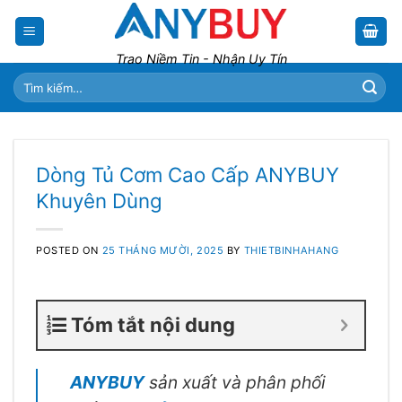
Skip
to
content
Trao Niềm Tin - Nhận Uy Tín
Tìm
kiếm:
Dòng Tủ Cơm Cao Cấp ANYBUY
Khuyên Dùng
POSTED ON
25 THÁNG MƯỜI, 2025
BY
THIETBINHAHANG
Tóm tắt nội dung
ANYBUY
sản xuất và phân phối