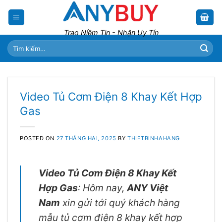
Skip
to
content
Trao Niềm Tin - Nhận Uy Tín
Tìm
kiếm:
Video Tủ Cơm Điện 8 Khay Kết Hợp
Gas
POSTED ON
27 THÁNG HAI, 2025
BY
THIETBINHAHANG
Video Tủ Cơm Điện 8 Khay Kết
Hợp Gas
: Hôm nay,
ANY Việt
Nam
xin gửi tới quý khách hàng
mẫu tủ cơm điện 8 khay kết hợp