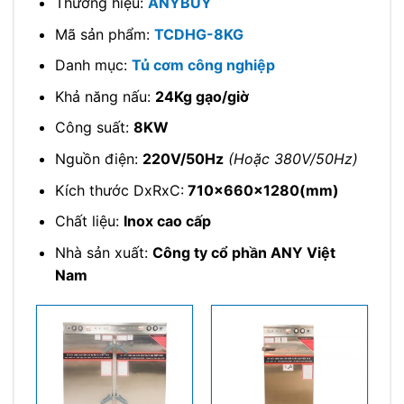
Thương hiệu:
ANYBUY
Mã sản phẩm:
TCDHG-8KG
Danh mục:
Tủ cơm công nghiệp
Khả năng nấu:
24Kg gạo/giờ
Công suất:
8KW
Nguồn điện:
220V/50Hz
(Hoặc 380V/50Hz)
Kích thước DxRxC:
710x660x1280(mm)
Chất liệu:
Inox cao cấp
Nhà sản xuất:
Công ty cổ phần ANY Việt
Nam