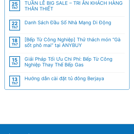
TUẦN LỄ BIG SALE – TRI ÂN KHÁCH HÀNG
25
Th7
THÂN THIẾT
Danh Sách Đầu Số Nhà Mạng Di Động
22
Th7
[Bếp Từ Công Nghiệp] Thử thách món “Gà
18
Th7
sốt phô mai” tại ANYBUY
Giải Pháp Tối Ưu Chi Phí: Bếp Từ Công
15
Th7
Nghiệp Thay Thế Bếp Gas
Hướng dẫn cài đặt tủ đông Berjaya
13
Th7