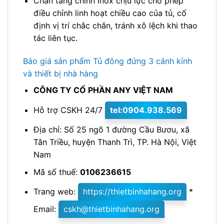
Chân tăng chỉnh inox chịu lực cho phép
điều chỉnh linh hoạt chiều cao của tủ, cố
định vị trí chắc chắn, tránh xô lệch khi thao
tác liên tục.
Báo giá sản phẩm Tủ đông đứng 3 cánh kính
và thiết bị nhà hàng
CÔNG TY CỔ PHẦN ANY VIỆT NAM
Hỗ trợ CSKH 24/7
tel:0904.938.569
Địa chỉ: Số 25 ngõ 1 đường Cầu Bươu, xã
Tân Triều, huyện Thanh Trì, TP. Hà Nội, Việt
Nam
Mã số thuế:
0106236615
Trang web:
https://thietbinhahang.org
*
Email:
cskh@thietbinhahang.org