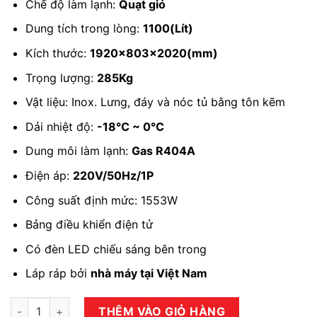
Chế độ làm lạnh:
Quạt gió
Dung tích trong lòng:
1100(Lít)
Kích thước:
1920x803x2020(mm)
Trọng lượng:
285Kg
Vật liệu: Inox. Lưng, đáy và nóc tủ bằng tôn kẽm
Dải nhiệt độ:
-18℃ ~ 0℃
Dung môi làm lạnh:
Gas R404A
Điện áp:
220V/50Hz/1P
Công suất định mức: 1553W
Bảng điều khiển điện tử
Có đèn LED chiếu sáng bên trong
Láp ráp bởi
nhà máy tại Việt Nam
Tủ đông đứng 3 cánh kính DDQ-3K1750 số lượng
THÊM VÀO GIỎ HÀNG