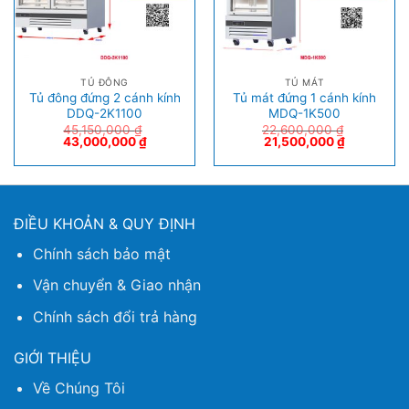
TỦ ĐÔNG
TỦ MÁT
Tủ đông đứng 2 cánh kính
Tủ mát đứng 1 cánh kính
DDQ-2K1100
MDQ-1K500
45,150,000
₫
22,600,000
₫
43,000,000
₫
21,500,000
₫
ĐIỀU KHOẢN & QUY ĐỊNH
Chính sách bảo mật
Vận chuyển & Giao nhận
Chính sách đổi trả hàng
GIỚI THIỆU
Về Chúng Tôi