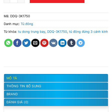
Mã:
DDQ-3K1750
Danh mục:
Tủ đông
Từ khóa:
tu dong trung bay
,
DDQ-3K1750
,
tủ đông đứng 3 cánh kính
MÔ TẢ
THÔNG TIN BỔ SUNG
BRAND
ĐÁNH GIÁ (0)