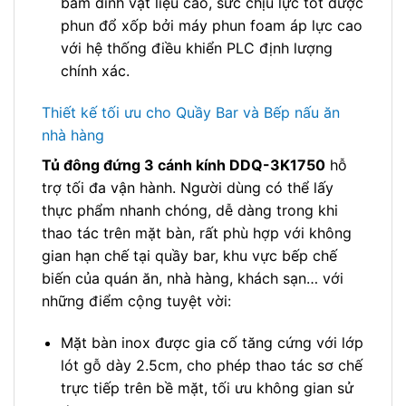
bám dính vật liệu cao, sức chịu lực tốt được
phun đổ xốp bởi máy phun foam áp lực cao
với hệ thống điều khiển PLC định lượng
chính xác.
Thiết kế tối ưu cho Quầy Bar và Bếp nấu ăn
nhà hàng
Tủ đông đứng 3 cánh kính DDQ-3K1750
hỗ
trợ tối đa vận hành. Người dùng có thể lấy
thực phẩm nhanh chóng, dễ dàng trong khi
thao tác trên mặt bàn, rất phù hợp với không
gian hạn chế tại quầy bar, khu vực bếp chế
biến của quán ăn, nhà hàng, khách sạn… với
những điểm cộng tuyệt vời:
Mặt bàn inox được gia cố tăng cứng với lớp
lót gỗ dày 2.5cm, cho phép thao tác sơ chế
trực tiếp trên bề mặt, tối ưu không gian sử