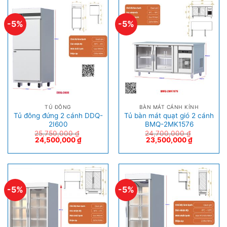
-5%
-5%
TỦ ĐÔNG
BÀN MÁT CÁNH KÍNH
Tủ đông đứng 2 cánh DDQ-
Tủ bàn mát quạt gió 2 cánh
2I600
BMQ-2MK1576
25,750,000
₫
24,700,000
₫
24,500,000
₫
23,500,000
₫
-5%
-5%