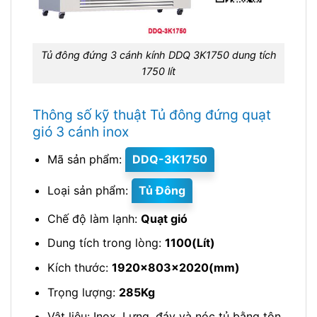
Tủ đông đứng 3 cánh kính DDQ 3K1750 dung tích
1750 lít
Thông số kỹ thuật Tủ đông đứng quạt
gió 3 cánh inox
Mã sản phẩm:
DDQ-3K1750
Loại sản phẩm:
Tủ Đông
Chế độ làm lạnh:
Quạt gió
Dung tích trong lòng:
1100(Lít)
Kích thước:
1920x803x2020(mm)
Trọng lượng:
285Kg
Vật liệu: Inox. Lưng, đáy và nóc tủ bằng tôn