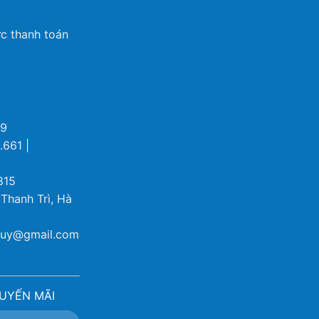
c thanh toán
69
.661 |
815
 Thanh Trì, Hà
ybuy@gmail.com
UYẾN MÃI