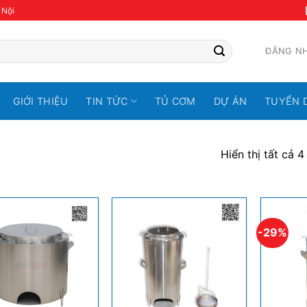
 Nội
ĐĂNG N
GIỚI THIỆU
TIN TỨC
TỦ CƠM
DỰ ÁN
TUYỂN 
Hiển thị tất cả 4
-29%