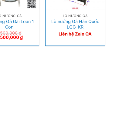
+
Ò NƯỚNG GÀ
LÒ NƯỚNG GÀ
ng Gà Đài Loan 1
Lò nướng Gà Hàn Quốc
Con
LQG-KR
,500,000
₫
Liên hệ Zalo OA
,500,000
₫