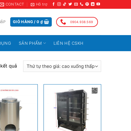
CONTACT
Hỗ trợ
HẬP
GIỎ HÀNG /
0
₫
0904.938.569
DỤNG
SẢN PHẨM
LIÊN HỆ CSKH
 kết quả