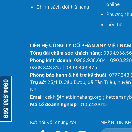
online
Chính sách đổi trả hàng
Phương thứ
Liên hệ
LIÊN HỆ CÔNG TY CỔ PHẦN ANY VIỆT NAM
Tổng đài chăm sóc khách hàng:
0904.938.5
Phòng kinh doanh
: 0969.938.684 | 0903.228
0868.843.815 | 0868.843.825
Phòng bảo hành & hỗ trợ kỹ thuật
: 0777.843.
Trụ sở
: 25/1 Đ.Cầu Bươu, xã Tân Triều, huyện
Nội
Email
: cskh@thietbinhahang.org ; ketoanan
Mã số doanh nghiệp
: 0106236615
Kết nối với chúng tôi
NHẬN TIN KH