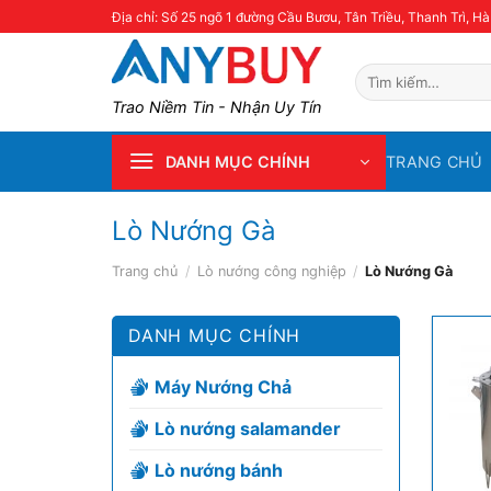
Skip
Địa chỉ: Số 25 ngõ 1 đường Cầu Bươu, Tân Triều, Thanh Trì, Hà
to
content
Tìm
kiếm:
Trao Niềm Tin - Nhận Uy Tín
TRANG CHỦ
DANH MỤC CHÍNH
Lò Nướng Gà
Trang chủ
/
Lò nướng công nghiệp
/
Lò Nướng Gà
DANH MỤC CHÍNH
Máy Nướng Chả
Lò nướng salamander
Lò nướng bánh