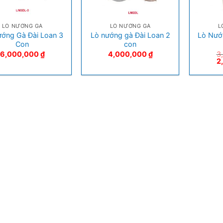
+
+
LÒ NƯỚNG GÀ
LÒ NƯỚNG GÀ
L
ớng Gà Đài Loan 3
Lò nướng gà Đài Loan 2
Lò Nướ
Con
con
6,000,000
₫
4,000,000
₫
3
2