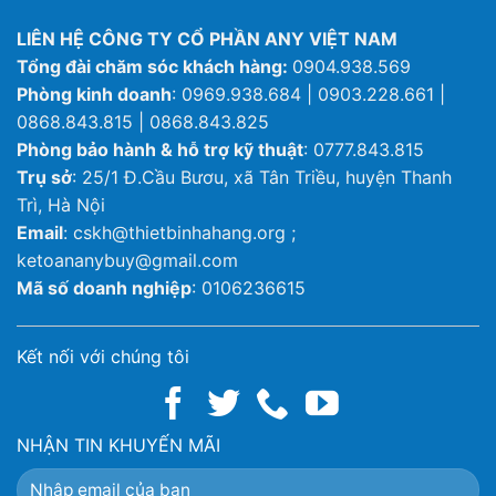
LIÊN HỆ CÔNG TY CỔ PHẦN ANY VIỆT NAM
Tổng đài chăm sóc khách hàng:
0904.938.569
Phòng kinh doanh
: 0969.938.684 | 0903.228.661 |
0868.843.815 | 0868.843.825
Phòng bảo hành & hỗ trợ kỹ thuật
: 0777.843.815
Trụ sở
: 25/1 Đ.Cầu Bươu, xã Tân Triều, huyện Thanh
Trì, Hà Nội
Email
: cskh@thietbinhahang.org ;
ketoananybuy@gmail.com
Mã số doanh nghiệp
: 0106236615
Kết nối với chúng tôi
NHẬN TIN KHUYẾN MÃI