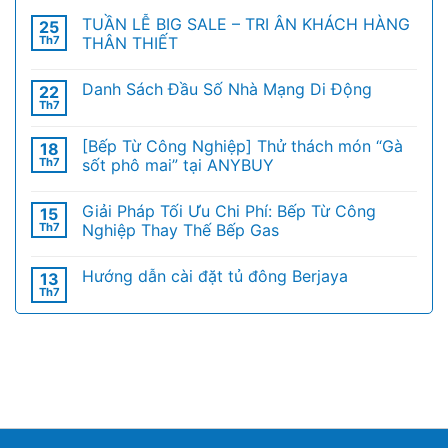
TUẦN LỄ BIG SALE – TRI ÂN KHÁCH HÀNG
25
Th7
THÂN THIẾT
Danh Sách Đầu Số Nhà Mạng Di Động
22
Th7
[Bếp Từ Công Nghiệp] Thử thách món “Gà
18
Th7
sốt phô mai” tại ANYBUY
Giải Pháp Tối Ưu Chi Phí: Bếp Từ Công
15
Th7
Nghiệp Thay Thế Bếp Gas
Hướng dẫn cài đặt tủ đông Berjaya
13
Th7