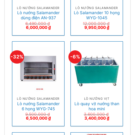
LÒ NƯỚNG SALAMANDER
LÒ NƯỚNG SALAMANDER
Lò nướng Salamander
Lò Salamander 10 họng
dùng điện AN-937
WYG-1045
6,490,000
₫
12,000,000
₫
6,000,000
₫
9,950,000
₫
-32%
-6%
LÒ NƯỚNG SALAMANDER
LÒ NƯỚNG VỊT
Lò nướng Salamander
Lò quay vịt nướng than
6 họng WYG-745
hoa mini
9,500,000
₫
3,600,000
₫
6,500,000
₫
3,400,000
₫