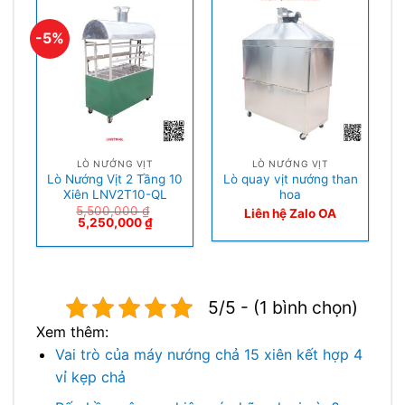
-5%
LÒ NƯỚNG VỊT
LÒ NƯỚNG VỊT
Lò Nướng Vịt 2 Tầng 10
Lò quay vịt nướng than
Xiên LNV2T10-QL
hoa
5,500,000
₫
Liên hệ Zalo OA
5,250,000
₫
5/5 - (1 bình chọn)
Xem thêm:
Vai trò của máy nướng chả 15 xiên kết hợp 4
vỉ kẹp chả