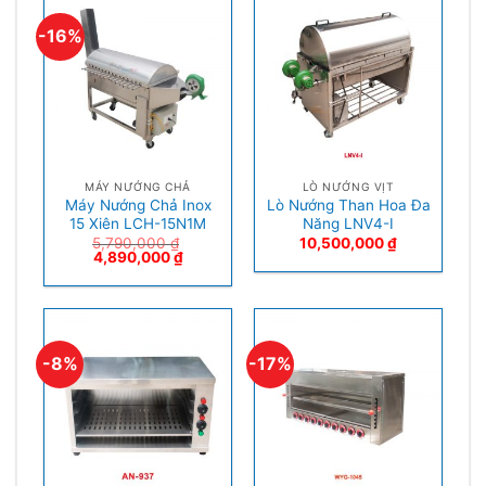
-16%
MÁY NƯỚNG CHẢ
LÒ NƯỚNG VỊT
Máy Nướng Chả Inox
Lò Nướng Than Hoa Đa
15 Xiên LCH-15N1M
Năng LNV4-I
5,790,000
₫
10,500,000
₫
4,890,000
₫
-8%
-17%