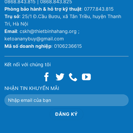
0868.843.815 | 0868.843.825
Phòng bảo hành & hỗ trợ kỹ thuật
: 0777.843.815
Trụ sở
: 25/1 Đ.Cầu Bươu, xã Tân Triều, huyện Thanh
Trì, Hà Nội
Email
: cskh@thietbinhahang.org ;
ketoananybuy@gmail.com
Mã số doanh nghiệp
: 0106236615
Kết nối với chúng tôi
NHẬN TIN KHUYẾN MÃI