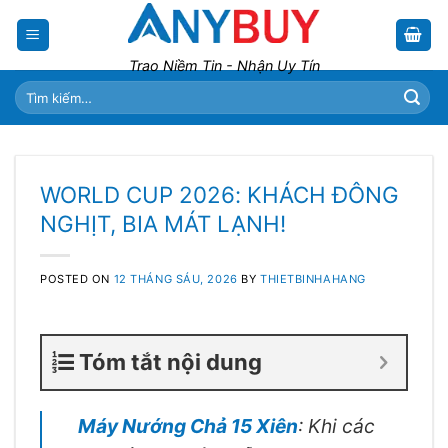
Skip
to
content
Trao Niềm Tin - Nhận Uy Tín
Tìm
kiếm:
WORLD CUP 2026: KHÁCH ĐÔNG
NGHỊT, BIA MÁT LẠNH!
POSTED ON
12 THÁNG SÁU, 2026
BY
THIETBINHAHANG
Tóm tắt nội dung
Máy Nướng Chả 15 Xiên
: Khi các