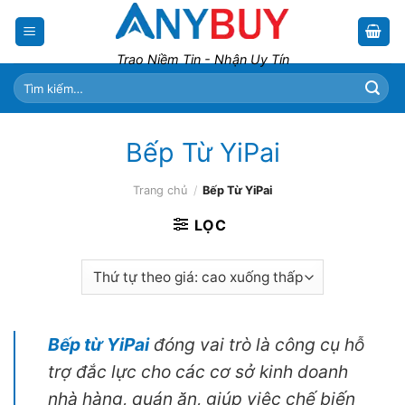
Skip
to
content
Trao Niềm Tin - Nhận Uy Tín
Tìm
kiếm:
Bếp Từ YiPai
Trang chủ
/
Bếp Từ YiPai
LỌC
Bếp từ YiPai
đóng vai trò là công cụ hỗ
trợ đắc lực cho các cơ sở kinh doanh
nhà hàng, quán ăn, giúp việc chế biến