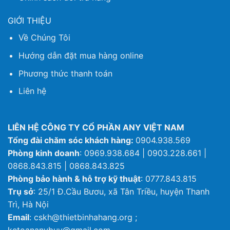
GIỚI THIỆU
Về Chúng Tôi
Hướng dẫn đặt mua hàng online
Phương thức thanh toán
Liên hệ
LIÊN HỆ CÔNG TY CỔ PHẦN ANY VIỆT NAM
Tổng đài chăm sóc khách hàng:
0904.938.569
Phòng kinh doanh
: 0969.938.684 | 0903.228.661 |
0868.843.815 | 0868.843.825
Phòng bảo hành & hỗ trợ kỹ thuật
: 0777.843.815
Trụ sở
: 25/1 Đ.Cầu Bươu, xã Tân Triều, huyện Thanh
Trì, Hà Nội
Email
: cskh@thietbinhahang.org ;
ketoananybuy@gmail.com