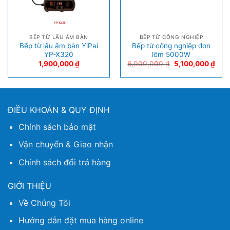
BẾP TỪ LẨU ÂM BÀN
BẾP TỪ CÔNG NGHIỆP
Bếp từ lẩu âm bàn YiPai
Bếp từ công nghiệp đơn
YP-X320
lõm 5000W
1,900,000
₫
6,000,000
₫
5,100,000
₫
ĐIỀU KHOẢN & QUY ĐỊNH
Chính sách bảo mật
Vận chuyển & Giao nhận
Chính sách đổi trả hàng
GIỚI THIỆU
Về Chúng Tôi
Hướng dẫn đặt mua hàng online