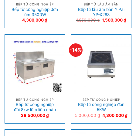
BẾP TỪ CÔNG NGHIỆP
BẾP TỪ LẨU ÂM BÀN
Bếp từ công nghiệp đơn
Bếp từ lẩu âm bàn YiPai
lõm 3500W
YP-X288
4,300,000
₫
1,850,000
₫
1,500,000
₫
-14%
BẾP TỪ CÔNG NGHIỆP
BẾP TỪ CÔNG NGHIỆP
Bếp từ công nghiệp
Bếp từ công nghiệp đơn
đôi 8kw lõm liền chảo
5KW
28,500,000
₫
5,000,000
₫
4,300,000
₫