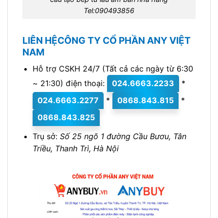
Tel:090493856
LIÊN HỆCÔNG TY CỔ PHẦN ANY VIỆT
NAM
Hỗ trợ CSKH 24/7 (Tất cả các ngày từ 6:30
~ 21:30) điện thoại:
024.6663.2233
*
024.6663.2277
*
0868.843.815
*
0868.843.825
Trụ sở:
Số 25 ngõ 1 đường Cầu Bươu, Tân
Triều, Thanh Trì, Hà Nội