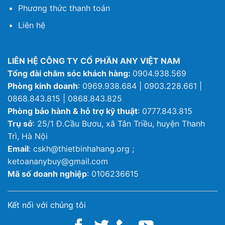
Phương thức thanh toán
Liên hệ
LIÊN HỆ CÔNG TY CỔ PHẦN ANY VIỆT NAM
Tổng đài chăm sóc khách hàng:
0904.938.569
Phòng kinh doanh
: 0969.938.684 | 0903.228.661 |
0868.843.815 | 0868.843.825
Phòng bảo hành & hỗ trợ kỹ thuật
: 0777.843.815
Trụ sở
: 25/1 Đ.Cầu Bươu, xã Tân Triều, huyện Thanh
Trì, Hà Nội
Email
: cskh@thietbinhahang.org ;
ketoananybuy@gmail.com
Mã số doanh nghiệp
: 0106236615
Kết nối với chúng tôi