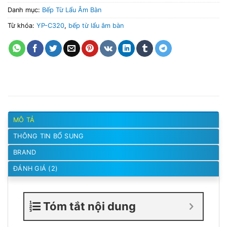
Danh mục:
Bếp Từ Lẩu Âm Bàn
Từ khóa:
YP-C320
,
bếp từ lẩu âm bàn
MÔ TẢ
THÔNG TIN BỔ SUNG
BRAND
ĐÁNH GIÁ (2)
Tóm tắt nội dung