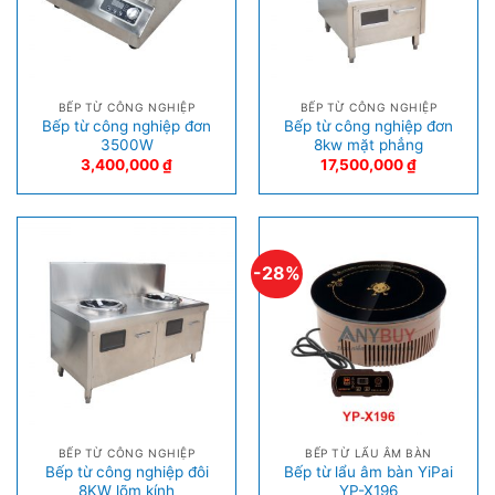
BẾP TỪ CÔNG NGHIỆP
BẾP TỪ CÔNG NGHIỆP
Bếp từ công nghiệp đơn
Bếp từ công nghiệp đơn
3500W
8kw mặt phẳng
3,400,000
₫
17,500,000
₫
-28%
BẾP TỪ CÔNG NGHIỆP
BẾP TỪ LẨU ÂM BÀN
Bếp từ công nghiệp đôi
Bếp từ lẩu âm bàn YiPai
8KW lõm kính
YP-X196