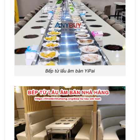
Bếp từ lẩu âm bàn YiPai