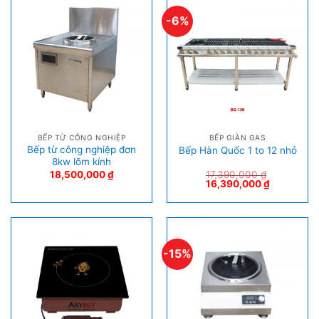
-6%
BẾP TỪ CÔNG NGHIỆP
BẾP GIÀN GAS
Bếp từ công nghiệp đơn
Bếp Hàn Quốc 1 to 12 nhỏ
8kw lõm kính
18,500,000
₫
17,390,000
₫
16,390,000
₫
-15%