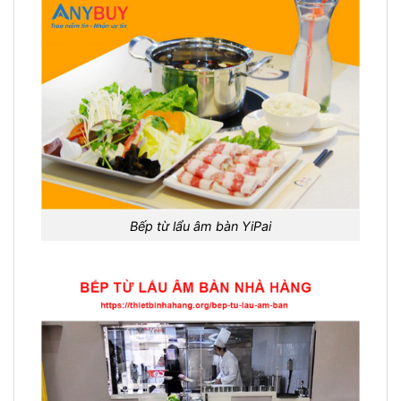
Bếp từ lẩu âm bàn YiPai