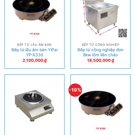
BẾP TỪ LẨU ÂM BÀN
BẾP TỪ CÔNG NGHIỆP
Bếp từ lẩu âm bàn YiPai
Bếp từ công nghiệp đơn
YP-X330
8kw lõm liền chảo
2,100,000
₫
18,500,000
₫
-19%