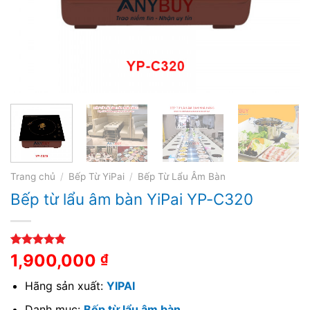
Trang chủ
/
Bếp Từ YiPai
/
Bếp Từ Lẩu Âm Bàn
Bếp từ lẩu âm bàn YiPai YP-C320
5.00
2
trên 5
1,900,000
₫
dựa trên
đánh giá
Hãng sản xuất:
YIPAI
Danh mục:
Bếp từ lẩu âm bàn