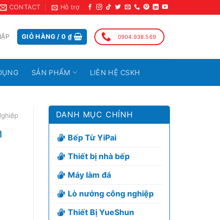
CONTACT
Hỗ trợ
HẬP
GIỎ HÀNG /
0
₫
0904.938.569
DỤNG
SẢN PHẨM
LIÊN HỆ CSKH
DANH MỤC CHÍNH
Nghiệp
n
Bếp Từ YiPai
Thiết bị nhà bếp
Máy làm đá
Lò nướng công nghiệp
Thiết Bị YueShun