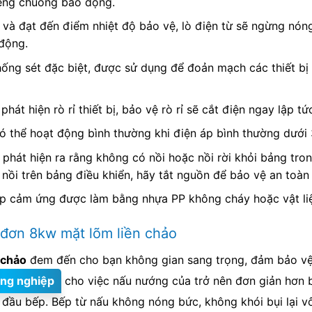
tiếng chuông báo động.
 và đạt đến điểm nhiệt độ bảo vệ, lò điện từ sẽ ngừng nóng
 động.
ng sét đặc biệt, được sử dụng để đoản mạch các thiết bị g
ừ phát hiện rò rỉ thiết bị, bảo vệ rò rỉ sẽ cắt điện ngay lập 
ó thể hoạt động bình thường khi điện áp bình thường dưới
phát hiện ra rằng không có nồi hoặc nồi rời khỏi bảng tron
ồi trên bảng điều khiển, hãy tắt nguồn để bảo vệ an toàn
p cảm ứng được làm bằng nhựa PP không cháy hoặc vật liệu
 đơn 8kw mặt lõm liền chảo
 chảo
đem đến cho bạn không gian sang trọng, đảm bảo vệ 
ông nghiệp
cho việc nấu nướng của trở nên đơn giản hơn 
 đầu bếp. Bếp từ nấu không nóng bức, không khói bụi lại v