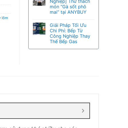
Nghiệp] Thử thách
món “Gà sốt phô
mai” tại ANYBUY
w lõm
Giải Pháp Tối Ưu
Chi Phí: Bếp Từ
Công Nghiệp Thay
Thế Bếp Gas