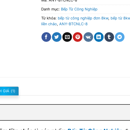
Mã:
ANY-BTCNLC-8
Danh mục:
Bếp Từ Công Nghiệp
Từ khóa:
bếp từ công nghiệp đơn 8kw
,
bếp từ 8k
liền chảo
,
ANY-BTCNLC-8
 GIÁ (1)