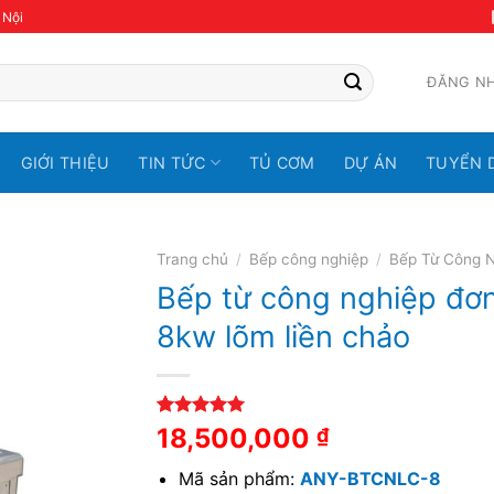
 Nội
ĐĂNG N
GIỚI THIỆU
TIN TỨC
TỦ CƠM
DỰ ÁN
TUYỂN 
Trang chủ
/
Bếp công nghiệp
/
Bếp Từ Công 
Bếp từ công nghiệp đơ
8kw lõm liền chảo
5.00
1
trên 5
18,500,000
₫
dựa trên
đánh giá
Mã sản phẩm:
ANY-BTCNLC-8