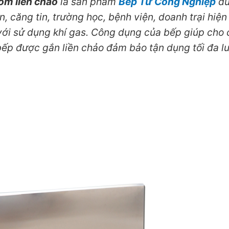
õm liền chảo
là sản phẩm
Bếp Từ Công Nghiệp
đư
, căng tin, trường học, bệnh viện, doanh trại hiệ
o với sử dụng khí gas. Công dụng của bếp giúp cho
bếp được gắn liền chảo đảm bảo tận dụng tối đa lư