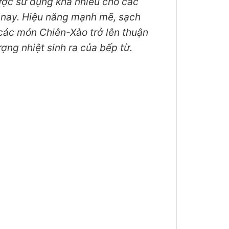
ợc sử dụng khá nhiều cho các
n nay. Hiệu năng mạnh mẽ, sạch
 các món Chiên-Xào trở lên thuận
ợng nhiệt sinh ra của bếp từ.