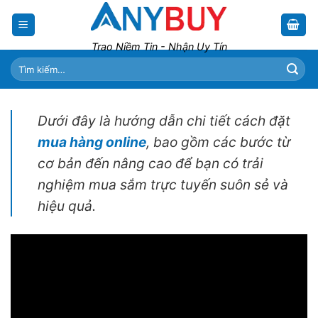
Skip
to
content
Trao Niềm Tin - Nhận Uy Tín
Tìm
kiếm:
Dưới đây là hướng dẫn chi tiết cách đặt
mua hàng online
, bao gồm các bước từ
cơ bản đến nâng cao để bạn có trải
nghiệm mua sắm trực tuyến suôn sẻ và
hiệu quả.