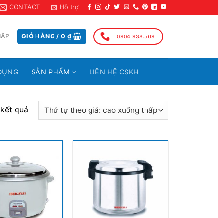
CONTACT
Hỗ trợ
HẬP
GIỎ HÀNG /
0
₫
0904.938.569
DỤNG
SẢN PHẨM
LIÊN HỆ CSKH
 kết quả