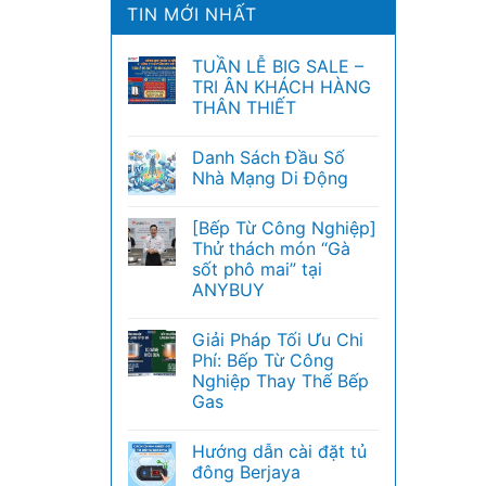
TIN MỚI NHẤT
TUẦN LỄ BIG SALE –
TRI ÂN KHÁCH HÀNG
THÂN THIẾT
Danh Sách Đầu Số
Nhà Mạng Di Động
[Bếp Từ Công Nghiệp]
Thử thách món “Gà
sốt phô mai” tại
ANYBUY
Giải Pháp Tối Ưu Chi
Phí: Bếp Từ Công
Nghiệp Thay Thế Bếp
Gas
Hướng dẫn cài đặt tủ
đông Berjaya