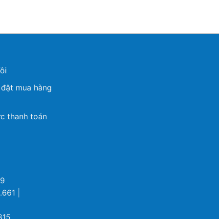
ôi
 đặt mua hàng
c thanh toán
69
.661 |
815