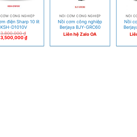
+
+
 CƠM CÔNG NGHIỆP
NỒI CƠM CÔNG NGHIỆP
NỒI C
ơm điện Sharp 10 lít
Nồi cơm công nghiệp
Nồi c
KSH-D1010V
Berjaya BJY-GRC60
Berja
3,800,000
₫
Liên hệ Zalo OA
Liê
3,500,000
₫