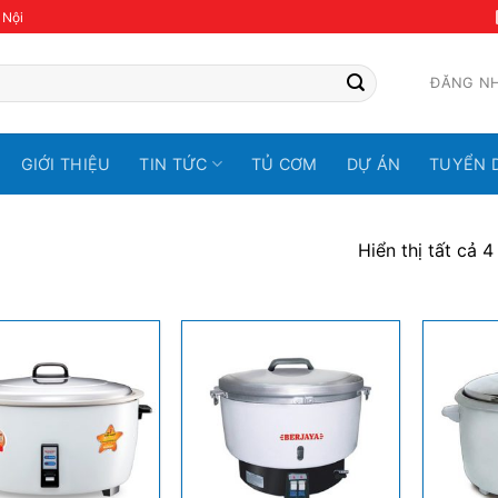
 Nội
ĐĂNG N
GIỚI THIỆU
TIN TỨC
TỦ CƠM
DỰ ÁN
TUYỂN 
Hiển thị tất cả 4