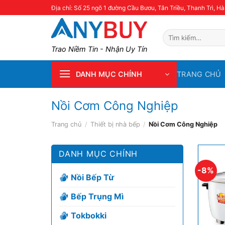
Skip
Địa chỉ: Số 25 ngõ 1 đường Cầu Bươu, Tân Triều, Thanh Trì, Hà
to
content
Tìm
kiếm:
Trao Niềm Tin - Nhận Uy Tín
TRANG CHỦ
DANH MỤC CHÍNH
Nồi Cơm Công Nghiệp
Trang chủ
/
Thiết bị nhà bếp
/
Nồi Cơm Công Nghiệp
DANH MỤC CHÍNH
-8%
Nồi Bếp Từ
Bếp Trụng Mì
Tokbokki