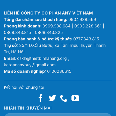
LIÊN HỆ CÔNG TY CỔ PHẦN ANY VIỆT NAM
Tổng đài chăm sóc khách hàng:
0904.938.569
Phòng kinh doanh
: 0969.938.684 | 0903.228.661 |
0868.843.815 | 0868.843.825
Phòng bảo hành & hỗ trợ kỹ thuật
: 0777.843.815
Trụ sở
: 25/1 Đ.Cầu Bươu, xã Tân Triều, huyện Thanh
Trì, Hà Nội
Email
: cskh@thietbinhahang.org ;
ketoananybuy@gmail.com
Mã số doanh nghiệp
: 0106236615
Kết nối với chúng tôi
NHẬN TIN KHUYẾN MÃI