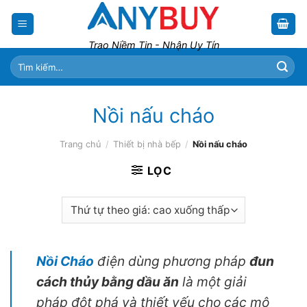
Skip
to
content
Trao Niềm Tin - Nhận Uy Tín
Tìm
kiếm:
Nồi nấu cháo
Trang chủ
/
Thiết bị nhà bếp
/
Nồi nấu cháo
LỌC
Nồi Cháo
điện dùng phương pháp
đun
cách thủy bằng dầu ăn
là một giải
pháp đột phá và thiết yếu cho các mô