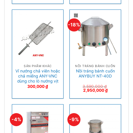
-18%
SẢN PHẨM KHÁC
NỒI TRÁNG BÁNH CUỐN
Vỉ nướng chả viên hoặc
Nồi tráng bánh cuốn
chả miếng ANY-VNC
ANYBUY NT-40D
dùng cho lò nướng vịt
300,000
₫
3,590,000
₫
2,950,000
₫
-4%
-9%