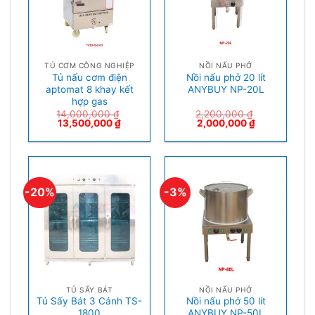
TỦ CƠM CÔNG NGHIỆP
NỒI NẤU PHỞ
Tủ nấu cơm điện
Nồi nấu phở 20 lít
aptomat 8 khay kết
ANYBUY NP-20L
hợp gas
14,000,000
₫
2,200,000
₫
13,500,000
₫
2,000,000
₫
-20%
-3%
TỦ SẤY BÁT
NỒI NẤU PHỞ
Tủ Sấy Bát 3 Cánh TS-
Nồi nấu phở 50 lít
1800
ANYBUY NP-50L