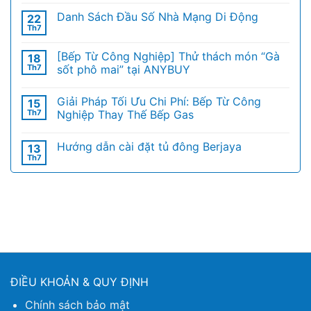
Danh Sách Đầu Số Nhà Mạng Di Động
22
Th7
[Bếp Từ Công Nghiệp] Thử thách món “Gà
18
Th7
sốt phô mai” tại ANYBUY
Giải Pháp Tối Ưu Chi Phí: Bếp Từ Công
15
Th7
Nghiệp Thay Thế Bếp Gas
Hướng dẫn cài đặt tủ đông Berjaya
13
Th7
ĐIỀU KHOẢN & QUY ĐỊNH
Chính sách bảo mật