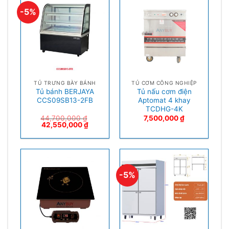
-5%
TỦ TRƯNG BÀY BÁNH
TỦ CƠM CÔNG NGHIỆP
Tủ bánh BERJAYA
Tủ nấu cơm điện
CCS09SB13-2FB
Aptomat 4 khay
TCDHG-4K
44,700,000
₫
7,500,000
₫
42,550,000
₫
-5%