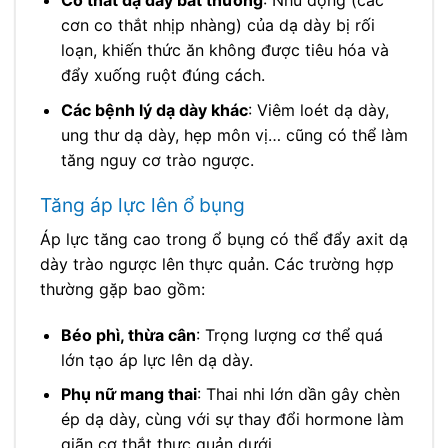
Co thắt dạ dày bất thường
: Nhu động (các
cơn co thắt nhịp nhàng) của dạ dày bị rối
loạn, khiến thức ăn không được tiêu hóa và
đẩy xuống ruột đúng cách.
Các bệnh lý dạ dày khác
: Viêm loét dạ dày,
ung thư dạ dày, hẹp môn vị… cũng có thể làm
tăng nguy cơ trào ngược.
Tăng áp lực lên ổ bụng
Áp lực tăng cao trong ổ bụng có thể đẩy axit dạ
dày trào ngược lên thực quản. Các trường hợp
thường gặp bao gồm:
Béo phì, thừa cân
: Trọng lượng cơ thể quá
lớn tạo áp lực lên dạ dày.
Phụ nữ mang thai
: Thai nhi lớn dần gây chèn
ép dạ dày, cùng với sự thay đổi hormone làm
giãn cơ thắt thực quản dưới.