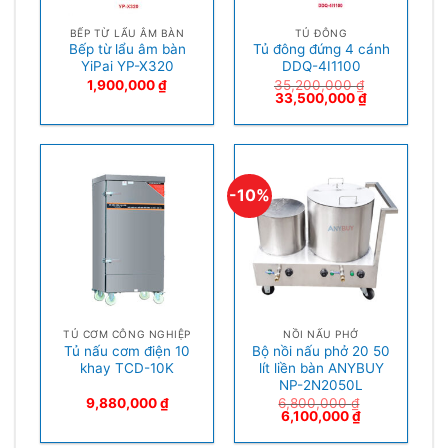
BẾP TỪ LẨU ÂM BÀN
TỦ ĐÔNG
Bếp từ lẩu âm bàn
Tủ đông đứng 4 cánh
YiPai YP-X320
DDQ-4I1100
1,900,000
₫
35,200,000
₫
33,500,000
₫
-10%
TỦ CƠM CÔNG NGHIỆP
NỒI NẤU PHỞ
Tủ nấu cơm điện 10
Bộ nồi nấu phở 20 50
khay TCD-10K
lít liền bàn ANYBUY
NP-2N2050L
9,880,000
₫
6,800,000
₫
6,100,000
₫