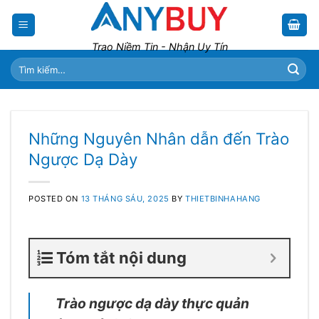
Skip
to
content
Trao Niềm Tin - Nhận Uy Tín
Tìm
kiếm:
Những Nguyên Nhân dẫn đến Trào
Ngược Dạ Dày
POSTED ON
13 THÁNG SÁU, 2025
BY
THIETBINHAHANG
Tóm tắt nội dung
Trào ngược dạ dày thực quản