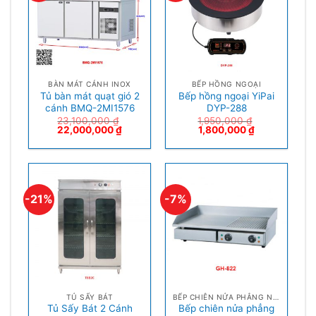
BÀN MÁT CÁNH INOX
BẾP HỒNG NGOẠI
Tủ bàn mát quạt gió 2
Bếp hồng ngoại YiPai
cánh BMQ-2MI1576
DYP-288
23,100,000
₫
1,950,000
₫
22,000,000
₫
1,800,000
₫
-21%
-7%
TỦ SẤY BÁT
BẾP CHIÊN NỬA PHẲNG NỬA NHÁM
Tủ Sấy Bát 2 Cánh
Bếp chiên nửa phẳng