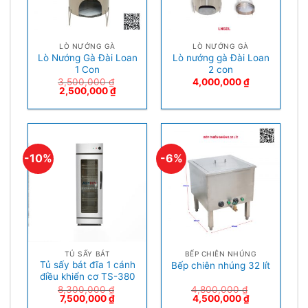
LÒ NƯỚNG GÀ
LÒ NƯỚNG GÀ
Lò Nướng Gà Đài Loan
Lò nướng gà Đài Loan
1 Con
2 con
3,500,000
₫
4,000,000
₫
2,500,000
₫
-10%
-6%
TỦ SẤY BÁT
BẾP CHIÊN NHÚNG
Tủ sấy bát đĩa 1 cánh
Bếp chiên nhúng 32 lít
điều khiển cơ TS-380
8,300,000
₫
4,800,000
₫
7,500,000
₫
4,500,000
₫