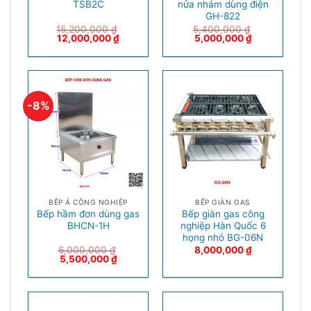
TSB2C
nửa nhám dùng điện
GH-822
15,200,000
₫
5,400,000
₫
12,000,000
₫
5,000,000
₫
-8%
BẾP Á CÔNG NGHIỆP
BẾP GIÀN GAS
Bếp hầm đơn dùng gas
Bếp giàn gas công
BHCN-1H
nghiệp Hàn Quốc 6
họng nhỏ BG-06N
6,000,000
₫
8,000,000
₫
5,500,000
₫