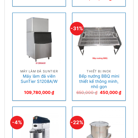
-31%
MÁY LÀM ĐÁ SUNTIER
THIẾT BỊ INOX
Máy làm đá viên
Bếp nướng BBQ mini
SunTier S1208A/W
thiết kế thông minh,
nhỏ gọn
109,780,000
₫
650,000
₫
450,000
₫
-4%
-22%