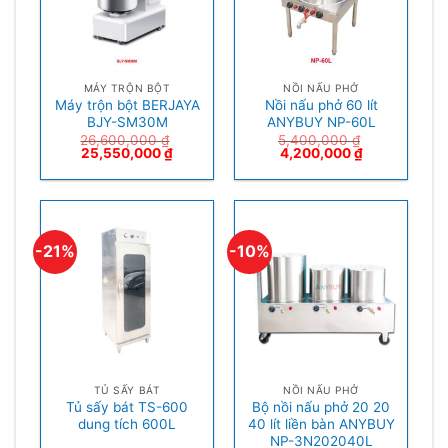
MÁY TRỘN BỘT
NỒI NẤU PHỞ
Máy trộn bột BERJAYA
Nồi nấu phở 60 lít
BJY-SM30M
ANYBUY NP-60L
26,600,000
₫
5,400,000
₫
25,550,000
₫
4,200,000
₫
-21%
-10%
TỦ SẤY BÁT
NỒI NẤU PHỞ
Tủ sấy bát TS-600
Bộ nồi nấu phở 20 20
dung tích 600L
40 lít liền bàn ANYBUY
NP-3N202040L