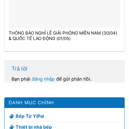
THÔNG BÁO NGHỈ LỄ GIẢI PHÓNG MIỀN NAM (30/04)
& QUỐC TẾ LAO ĐỘNG (01/05)
Trả lời
Bạn phải
đăng nhập
để gửi phản hồi.
DANH MỤC CHÍNH
Bếp Từ YiPai
Thiết bị nhà bếp