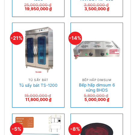
25,000,000
₫
3,600,000
₫
19,950,000
₫
3,500,000
₫
-21%
-14%
TỦ SẤY BÁT
BẾP HẤP DIMSUM
Bếp hấp dimsum 6
Tủ sấy bát TS-1200
xửng BHDS
15,000,000
₫
5,800,000
₫
11,800,000
₫
5,000,000
₫
-5%
-8%