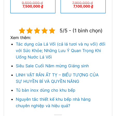
9,500,000
₫
7,900,000
₫
7,500,000
₫
7,100,000
₫
5/5 - (1 bình chọn)
Xem thêm:
Tác dụng của Lá Vối (cả lá tươi và nụ vối) đối
với Sức Khỏe; Những Lưu Ý Quan Trọng Khi
Uống Nước Lá Vối
Siêu Sale Cuối Năm mừng Giáng sinh
LINH VẬT RẮN ẤT TỴ – BIỂU TƯỢNG CỦA
SỰ HUYỀN BÍ VÀ QUYỀN NĂNG
Tủ bàn inox dùng cho khu bếp
Nguyên tắc thiết kế khu bếp nhà hàng
chuyên nghiệp và hiệu quả?