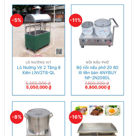
-5%
-11%
LÒ NƯỚNG VỊT
NỒI NẤU PHỞ
Lò Nướng Vịt 2 Tầng 8
Bộ nồi nấu phở 20 60
Xiên LNV2T8-QL
lít liền bàn ANYBUY
NP-2N2060L
5,300,000
₫
7,600,000
₫
5,050,000
₫
6,800,000
₫
-8%
-16%