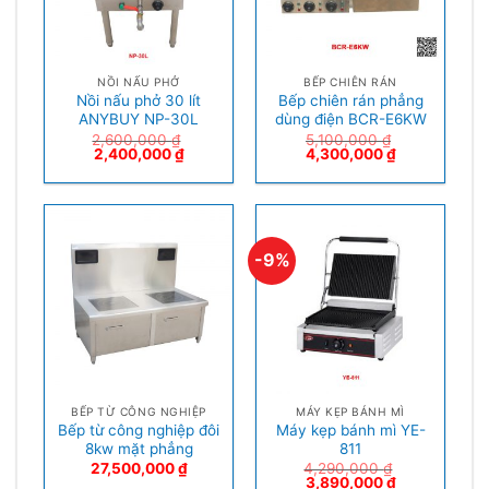
NỒI NẤU PHỞ
BẾP CHIÊN RÁN
Nồi nấu phở 30 lít
Bếp chiên rán phẳng
ANYBUY NP-30L
dùng điện BCR-E6KW
2,600,000
₫
5,100,000
₫
2,400,000
₫
4,300,000
₫
-9%
BẾP TỪ CÔNG NGHIỆP
MÁY KẸP BÁNH MÌ
Bếp từ công nghiệp đôi
Máy kẹp bánh mì YE-
8kw mặt phẳng
811
27,500,000
₫
4,290,000
₫
3,890,000
₫