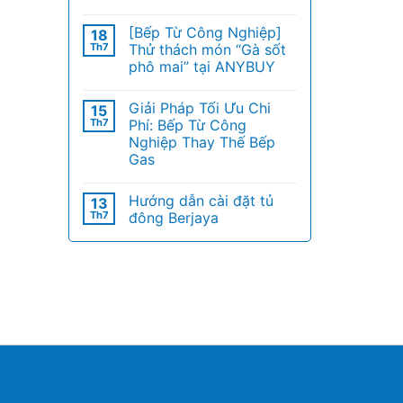
[Bếp Từ Công Nghiệp]
18
Th7
Thử thách món “Gà sốt
phô mai” tại ANYBUY
Giải Pháp Tối Ưu Chi
15
Th7
Phí: Bếp Từ Công
Nghiệp Thay Thế Bếp
Gas
Hướng dẫn cài đặt tủ
13
Th7
đông Berjaya