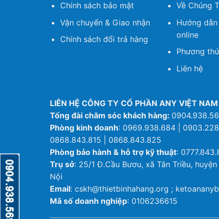
Chính sách bảo mật
Về Chúng T
Vận chuyển & Giao nhận
Hướng dẫn
online
Chính sách đổi trả hàng
Phương thứ
Liên hệ
LIÊN HỆ CÔNG TY CỔ PHẦN ANY VIỆT NAM
Tổng đài chăm sóc khách hàng:
0904.938.5
Phòng kinh doanh
: 0969.938.684 | 0903.228
0868.843.815 | 0868.843.825
Phòng bảo hành & hỗ trợ kỹ thuật
: 0777.843.
Trụ sở
: 25/1 Đ.Cầu Bươu, xã Tân Triều, huyện
Nội
Email
: cskh@thietbinhahang.org ; ketoanan
Mã số doanh nghiệp
: 0106236615