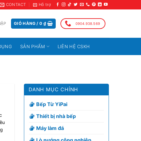
CONTACT
Hỗ trợ
HẬP
GIỎ HÀNG /
0
₫
0904.938.569
DỤNG
SẢN PHẨM
LIÊN HỆ CSKH
DANH MỤC CHÍNH
Bếp Từ YiPai
c
Thiết bị nhà bếp
iều
Máy làm đá
ng
Lò nướng công nghiệp