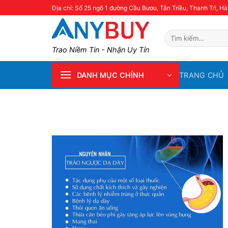
Skip
Địa chỉ: Số 25 ngõ 1 đường Cầu Bươu, Tân Triều, Thanh Trì, Hà
to
content
Tìm
kiếm:
Trao Niềm Tin - Nhận Uy Tín
TRANG CHỦ
DANH MỤC CHÍNH