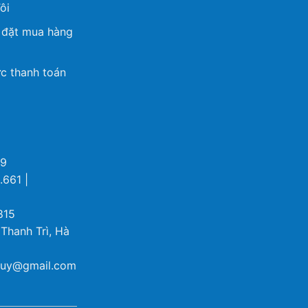
ôi
 đặt mua hàng
c thanh toán
69
.661 |
815
 Thanh Trì, Hà
ybuy@gmail.com