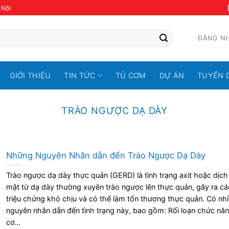
 Nội
ĐĂNG N
GIỚI THIỆU
TIN TỨC
TỦ CƠM
DỰ ÁN
TUYỂN 
TRÀO NGƯỢC DẠ DÀY
Những Nguyên Nhân dẫn đến Trào Ngược Dạ Dày
Trào ngược dạ dày thực quản (GERD) là tình trạng axit hoặc dịch
mật từ dạ dày thường xuyên trào ngược lên thực quản, gây ra cá
triệu chứng khó chịu và có thể làm tổn thương thực quản. Có nh
nguyên nhân dẫn đến tình trạng này, bao gồm: Rối loạn chức nă
cơ...