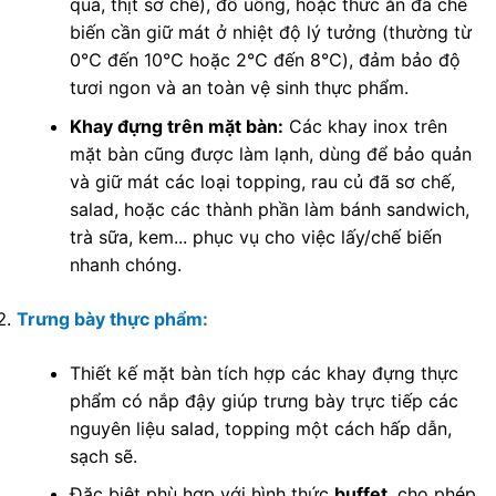
quả, thịt sơ chế), đồ uống, hoặc thức ăn đã chế
biến cần giữ mát ở nhiệt độ lý tưởng (thường từ
0℃
đến
1
0℃
hoặc
2℃
đến
8℃
), đảm bảo độ
tươi ngon và an toàn vệ sinh thực phẩm.
Khay đựng trên mặt bàn:
Các khay inox trên
mặt bàn cũng được làm lạnh, dùng để bảo quản
và giữ mát các loại topping, rau củ đã sơ chế,
salad, hoặc các thành phần làm bánh sandwich,
trà sữa, kem... phục vụ cho việc lấy/chế biến
nhanh chóng.
Trưng bày thực phẩm:
Thiết kế mặt bàn tích hợp các khay đựng thực
phẩm có nắp đậy giúp trưng bày trực tiếp các
nguyên liệu salad, topping một cách hấp dẫn,
sạch sẽ.
Đặc biệt phù hợp với hình thức
buffet
, cho phép