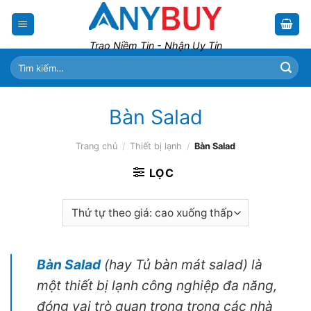
Skip
to
content
Trao Niềm Tin - Nhận Uy Tín
Tìm
kiếm:
Bàn Salad
Trang chủ
/
Thiết bị lạnh
/
Bàn Salad
LỌC
Bàn Salad
(hay Tủ bàn mát salad) là
một thiết bị lạnh công nghiệp đa năng,
đóng vai trò quan trọng trong các nhà