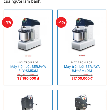
của người làm bánh.
-4%
-4%
MÁY TRỘN BỘT
MÁY TRỘN BỘT
Máy trộn bột BERJAYA
Máy trộn bột BERJAYA
BJY-SM50M
BJY-SM40M
39,710,000
₫
38,600,000
₫
38,180,000
₫
37,100,000
₫