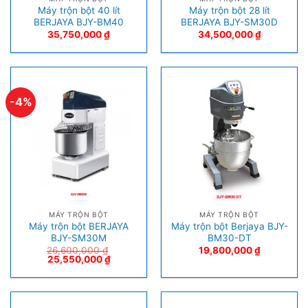
Máy trộn bột 40 lít
Máy trộn bột 28 lít
BERJAYA BJY-BM40
BERJAYA BJY-SM30D
35,750,000
₫
34,500,000
₫
-4%
MÁY TRỘN BỘT
MÁY TRỘN BỘT
Máy trộn bột BERJAYA
Máy trộn bột Berjaya BJY-
BJY-SM30M
BM30-DT
26,600,000
₫
19,800,000
₫
25,550,000
₫