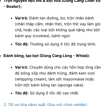
Trộn nguyên liệu thô & Bột vừa (Dùng Càng Chân Vịt
- Beater):
Vai trò:
Đánh tan đường, bơ, trộn nhân bánh
(nhân thập cẩm, nhân thịt), trộn thịt xay làm giò
chả, hoặc các loại bột không quá nặng như bột
bánh quy (cookies), bánh ngọt.
Tốc độ:
Thường sử dụng ở tốc độ trung bình.
Đánh bông, tạo bọt (Dùng Càng Lồng - Whisk):
Vai trò:
Chuyên dùng cho các hỗn hợp lỏng cần
độ bông xốp như đánh trứng, đánh kem tươi
(whipping cream), làm sốt mayonnaise hoặc
trộn bột bánh bông lan (sponge cake).
Tốc độ:
Sử dụng ở tốc độ cao nhất.
2. Tối ưu hóa năng suất (Quy mô công nghiệp)