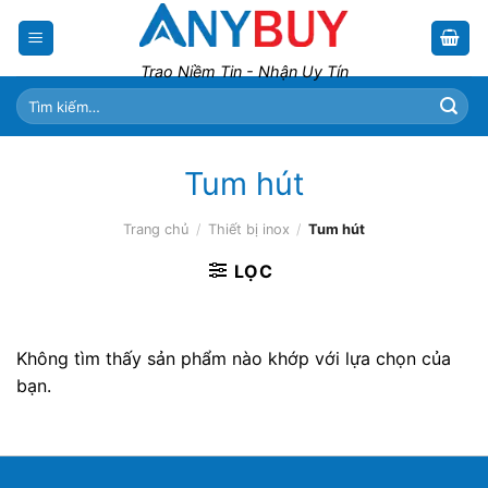
Skip
to
content
Trao Niềm Tin - Nhận Uy Tín
Tìm
kiếm:
Tum hút
Trang chủ
/
Thiết bị inox
/
Tum hút
LỌC
Không tìm thấy sản phẩm nào khớp với lựa chọn của
bạn.