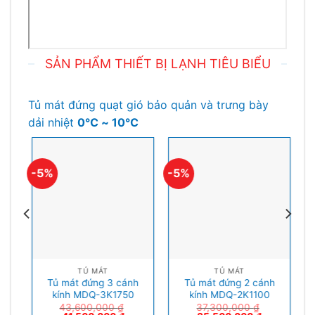
SẢN PHẨM THIẾT BỊ LẠNH TIÊU BIỂU
Tủ mát đứng quạt gió bảo quản và trưng bày
dải nhiệt
0℃ ~ 10℃
-5%
-5%
-
TỦ MÁT
TỦ MÁT
Tủ mát đứng 3 cánh
Tủ mát đứng 2 cánh
kính MDQ-3K1750
kính MDQ-2K1100
43,600,000
₫
37,300,000
₫