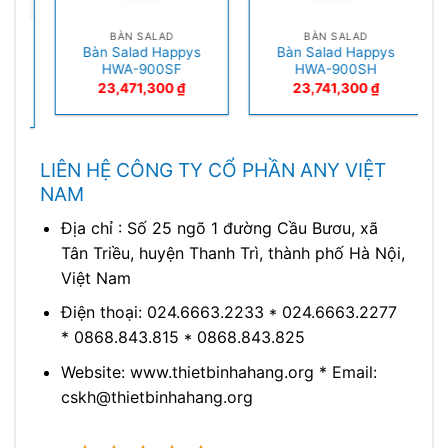
BÀN SALAD
BÀN SALAD
Bàn Salad Happys
Bàn Salad Happys
HWA-900SF
HWA-900SH
B
23,471,300
₫
23,741,300
₫
LIÊN HỆ CÔNG TY CỔ PHẦN ANY VIỆT
NAM
Địa chỉ : Số 25 ngõ 1 đường Cầu Bươu, xã
Tân Triều, huyện Thanh Trì, thành phố Hà Nội,
Việt Nam
Điện thoại: 024.6663.2233 * 024.6663.2277
* 0868.843.815 * 0868.843.825
Website: www.thietbinhahang.org * Email:
cskh@thietbinhahang.org