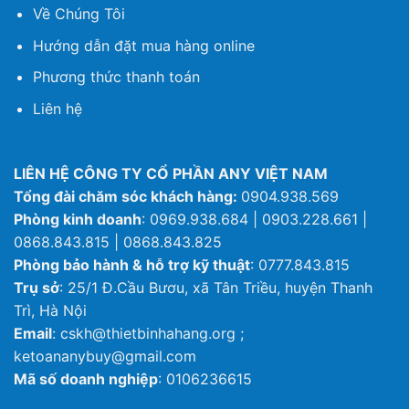
Về Chúng Tôi
Hướng dẫn đặt mua hàng online
Phương thức thanh toán
Liên hệ
LIÊN HỆ CÔNG TY CỔ PHẦN ANY VIỆT NAM
Tổng đài chăm sóc khách hàng:
0904.938.569
Phòng kinh doanh
: 0969.938.684 | 0903.228.661 |
0868.843.815 | 0868.843.825
Phòng bảo hành & hỗ trợ kỹ thuật
: 0777.843.815
Trụ sở
: 25/1 Đ.Cầu Bươu, xã Tân Triều, huyện Thanh
Trì, Hà Nội
Email
: cskh@thietbinhahang.org ;
ketoananybuy@gmail.com
Mã số doanh nghiệp
: 0106236615