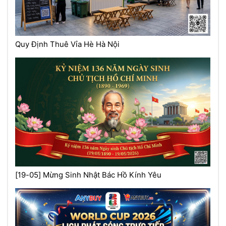
Quy Định Thuê Vỉa Hè Hà Nội
[19-05] Mừng Sinh Nhật Bác Hồ Kính Yêu