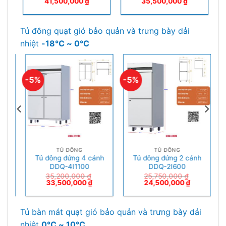
41,500,000
₫
35,500,000
₫
Tủ đông quạt gió bảo quản và trưng bày dải
nhiệt
-18℃ ~ 0℃
-5%
-5%
-
TỦ ĐÔNG
TỦ ĐÔNG
h
Tủ đông đứng 4 cánh
Tủ đông đứng 2 cánh
DDQ-4I1100
DDQ-2I600
35,200,000
₫
25,750,000
₫
33,500,000
₫
24,500,000
₫
Tủ bàn mát quạt gió bảo quản và trưng bày dải
nhiệt
0℃ ~ 10℃