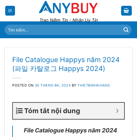
Skip
to
content
Trao Niềm Tin - Nhận Uy Tín
Tìm
kiếm:
File Catalogue Happys năm 2024
(파일 카탈로그 Happys 2024)
POSTED ON
30 THÁNG BA, 2024
BY
THIETBINHAHANG
Tóm tắt nội dung
File Catalogue Happys năm 2024