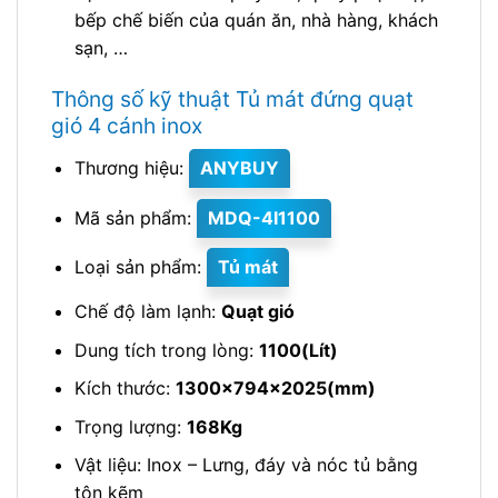
bếp chế biến của quán ăn, nhà hàng, khách
sạn, …
Thông số kỹ thuật Tủ mát đứng quạt
gió 4 cánh inox
Thương hiệu:
ANYBUY
Mã sản phẩm:
MDQ-4I1100
Loại sản phẩm:
Tủ mát
Chế độ làm lạnh:
Quạt gió
Dung tích trong lòng:
1100(Lít)
Kích thước:
1300x794x2025(mm)
Trọng lượng:
168Kg
Vật liệu: Inox – Lưng, đáy và nóc tủ bằng
tôn kẽm