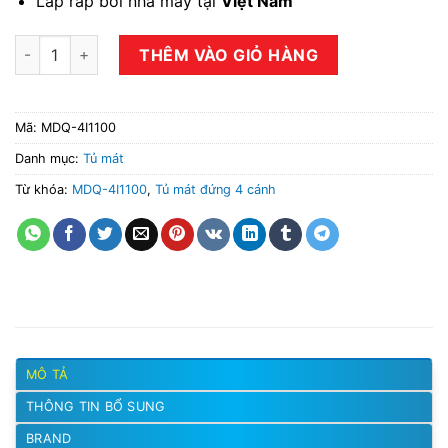
Láp ráp bởi nhà máy tại
Việt Nam
Tủ mát đứng 4 cánh MDQ-4I1100 số lượng
THÊM VÀO GIỎ HÀNG
Mã:
MDQ-4I1100
Danh mục:
Tủ mát
Từ khóa:
MDQ-4I1100
,
Tủ mát đứng 4 cánh
MÔ TẢ
THÔNG TIN BỔ SUNG
BRAND