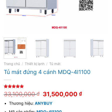
Trang chủ
/
Thiết bị lạnh
/
Tủ mát
Tủ mát đứng 4 cánh MDQ-4I1100
5.00
1
trên 5
33,100,000
31,500,000
₫
₫
dựa trên
đánh giá
Thương hiệu:
ANYBUY
Mã sản phẩm:
MDQ-4I1100