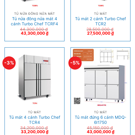
TỦ NỬA ĐÔNG NỬA MÁT
TỦ MÁT
Tủ nửa đông nửa mát 4
Tủ mát 2 cánh Turbo Chef
cánh Turbo Chef TCRF4
TCR2
44,300,000
₫
28,500,000
₫
43,300,000
₫
27,500,000
₫
-3%
-5%
TỦ MÁT
TỦ MÁT
Tủ mát 4 cánh Turbo Chef
Tủ mát đứng 6 cánh MDQ-
TCR4
6I1750
34,200,000
₫
45,150,000
₫
33,200,000
₫
43,000,000
₫