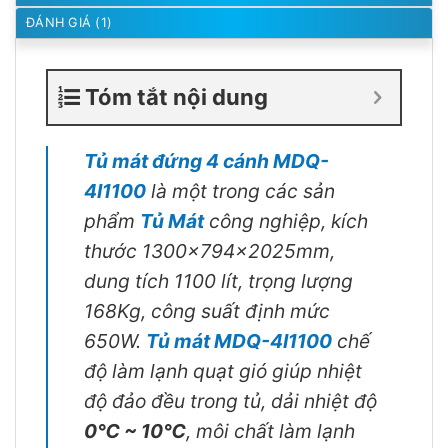
ĐÁNH GIÁ (1)
Tóm tắt nội dung
Tủ mát đứng 4 cánh MDQ-
4I1100
là một trong các sản
phẩm
Tủ Mát
công nghiệp, kích
thước 1300x794x2025mm,
dung tích 1100 lít, trọng lượng
168Kg, công suất định mức
650W.
Tủ mát MDQ-4I1100
chế
độ làm lạnh quạt gió giúp nhiệt
độ đảo đều trong tủ, dải nhiệt độ
0℃ ~ 10℃
, môi chất làm lạnh