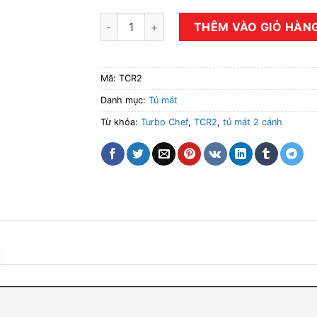
Tủ mát 2 cánh Turbo Chef TCR2 số lượng
THÊM VÀO GIỎ HÀN
Mã:
TCR2
Danh mục:
Tủ mát
Từ khóa:
Turbo Chef
,
TCR2
,
tủ mát 2 cánh