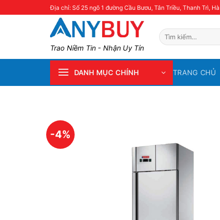
Skip
Địa chỉ: Số 25 ngõ 1 đường Cầu Bươu, Tân Triều, Thanh Trì, Hà
to
content
Tìm
kiếm:
Trao Niềm Tin - Nhận Uy Tín
TRANG CHỦ
DANH MỤC CHÍNH
-4%