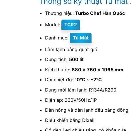
Thông số kỹ thuật Tủ mát
Thương hiệu:
Turbo Chef Hàn Quốc
Model:
TCR2
Danh mục:
Tủ Mát
Làm lạnh bằng quạt gió
Dung tích:
500 lít
Kích thước:
680 x 760 x 1965 mm
Dải nhiệt độ: 1
0℃ ~ -2℃
Dung môi làm lạnh: R134A/R290
Điện áp: 230V/50Hz/1P
Dàn nóng và dàn lạnh đều bằng đồng
Điều khiển bằng Dixell
Có đèn Led chiếu sáng, có khóa cửa