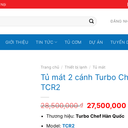
 Nội
ĐĂNG N
GIỚI THIỆU
TIN TỨC
TỦ CƠM
DỰ ÁN
TUYỂN 
Trang chủ
/
Thiết bị lạnh
/
Tủ mát
Tủ mát 2 cánh Turbo Ch
TCR2
28,500,000
27,500,000
₫
Thương hiệu:
Turbo Chef Hàn Quốc
Model:
TCR2