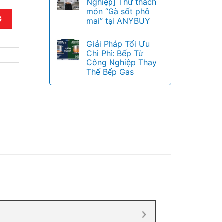
Nghiệp] Thử thách
món “Gà sốt phô
G
mai” tại ANYBUY
Giải Pháp Tối Ưu
Chi Phí: Bếp Từ
Công Nghiệp Thay
Thế Bếp Gas