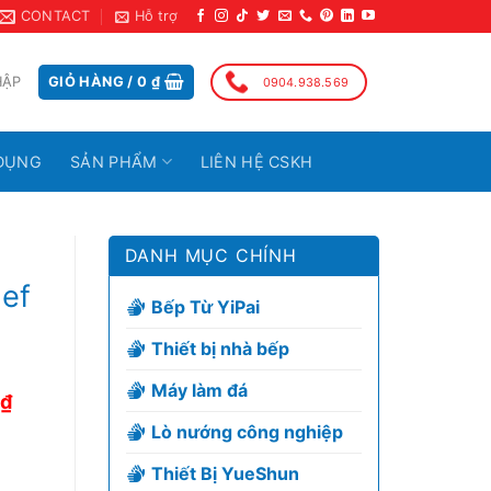
CONTACT
Hỗ trợ
HẬP
GIỎ HÀNG /
0
₫
0904.938.569
DỤNG
SẢN PHẨM
LIÊN HỆ CSKH
DANH MỤC CHÍNH
ef
Bếp Từ YiPai
Thiết bị nhà bếp
Máy làm đá
₫
Lò nướng công nghiệp
Thiết Bị YueShun