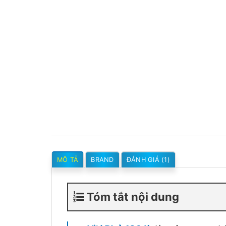
MÔ TẢ
BRAND
ĐÁNH GIÁ (1)
Tóm tắt nội dung