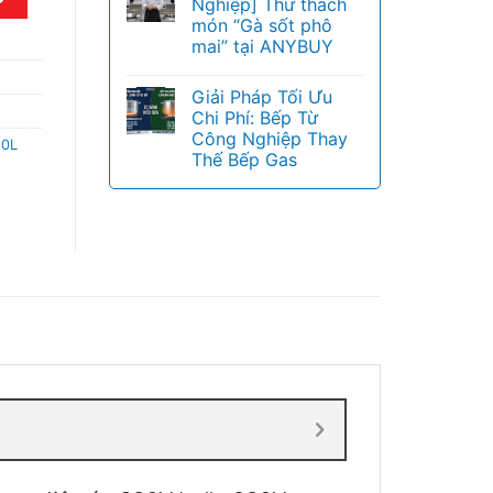
Nghiệp] Thử thách
món “Gà sốt phô
mai” tại ANYBUY
Giải Pháp Tối Ưu
Chi Phí: Bếp Từ
Công Nghiệp Thay
20L
Thế Bếp Gas