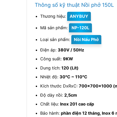
Thông số kỹ thuật Nồi phở 150L
Thương hiệu:
ANYBUY
Mã sản phẩm:
NP-120L
Loại sản phẩm:
Nồi Nấu Phở
Điện áp:
380V / 50Hz
Công suất:
9KW
Dung tích:
120 (Lít)
Nhiệt độ:
30℃ ~ 110℃
Kích thước DxRxC:
700x700x1000 (
Độ dày nồi:
2,5cm
Chất liệu:
Inox 201 cao cấp
Bảo hành:
phần điện 12 tháng, Inox 6