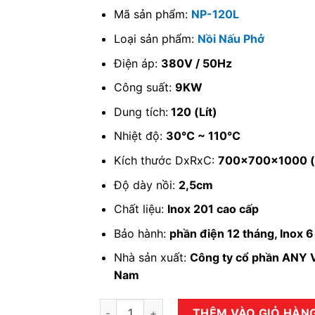
Mã sản phẩm:
NP-120L
Loại sản phẩm:
Nồi Nấu Phở
Điện áp:
380V / 50Hz
Công suất:
9KW
Dung tích:
120 (Lít)
Nhiệt độ:
30℃ ~ 110℃
Kích thước DxRxC:
700x700x1000 
Độ dày nồi:
2,5cm
Chất liệu:
Inox 201 cao cấp
Bảo hành:
phần điện 12 tháng, Inox 
Nhà sản xuất:
Công ty cổ phần ANY V
Nam
Nồi nấu phở 120 lít ANYBUY NP-120L số lư
THÊM VÀO GIỎ HÀN