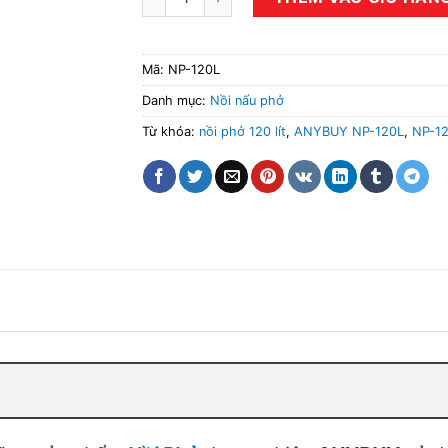
Mã:
NP-120L
Danh mục:
Nồi nấu phở
Từ khóa:
nồi phở 120 lít
,
ANYBUY NP-120L
,
NP-1