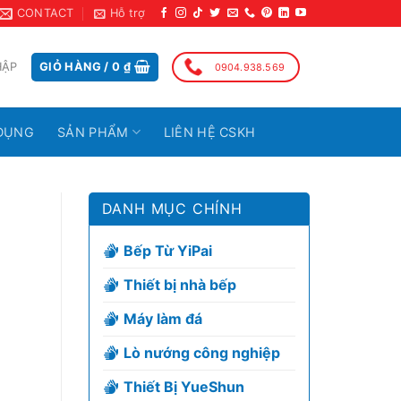
CONTACT
Hỗ trợ
HẬP
GIỎ HÀNG /
0
₫
0904.938.569
DỤNG
SẢN PHẨM
LIÊN HỆ CSKH
DANH MỤC CHÍNH
Bếp Từ YiPai
Thiết bị nhà bếp
Máy làm đá
Lò nướng công nghiệp
Thiết Bị YueShun