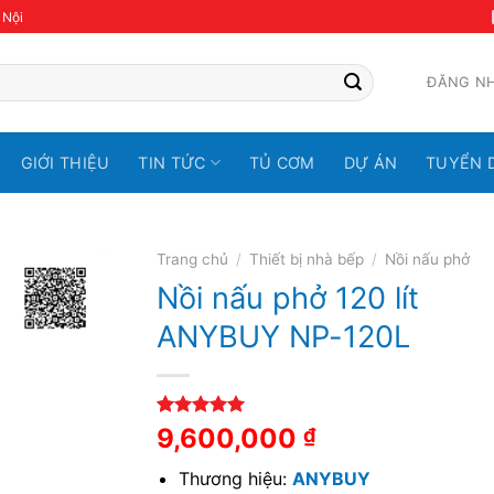
 Nội
ĐĂNG N
GIỚI THIỆU
TIN TỨC
TỦ CƠM
DỰ ÁN
TUYỂN 
Trang chủ
/
Thiết bị nhà bếp
/
Nồi nấu phở
Nồi nấu phở 120 lít
ANYBUY NP-120L
5.00
1
trên 5
9,600,000
₫
dựa trên
đánh giá
Thương hiệu:
ANYBUY