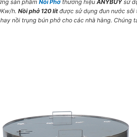
hững sản phẩm
Nồi Phở
thương hiệu
ANYBUY
sử d
 9Kw/h.
Nồi phở 120 lít
được sử dụng đun nước sôi 
hay nồi trụng bún phở cho các nhà hàng. Chúng ta 