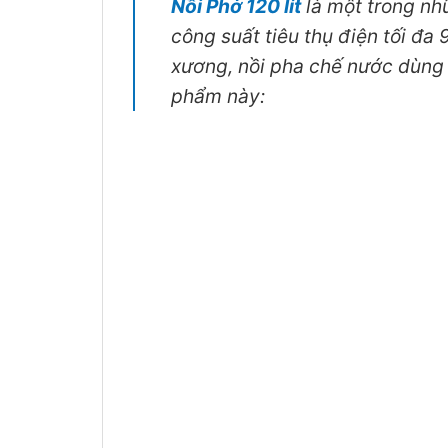
Nồi Phở 120 lít
là một trong n
công suất tiêu thụ điện tối đa
xương, nồi pha chế nước dùng 
phẩm này: