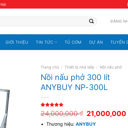
 Nội
ĐĂNG N
GIỚI THIỆU
TIN TỨC
TỦ CƠM
DỰ ÁN
TUYỂN 
Trang chủ
/
Thiết bị nhà bếp
/
Nồi nấu phở
Nồi nấu phở 300 lít
ANYBUY NP-300L
5.00
1
trên 5
24,000,000
21,000,000
₫
dựa trên
đánh giá
Thương hiệu:
ANYBUY