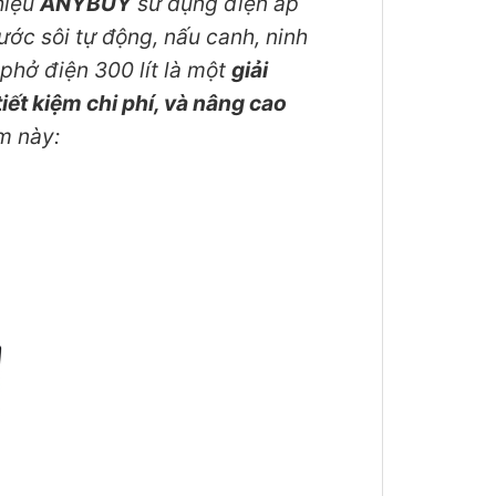
hiệu
ANYBUY
sử dụng điện áp
ớc sôi tự động, nấu canh, ninh
phở điện 300 lít là một
giải
iết kiệm chi phí, và nâng cao
m này: