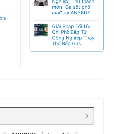
Nghiệp] Thử thách
món “Gà sốt phô
mai” tại ANYBUY
 lít
,
Giải Pháp Tối Ưu
Chi Phí: Bếp Từ
Công Nghiệp Thay
Thế Bếp Gas