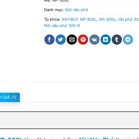
Mã:
NP-300L
Danh mục:
Nồi nấu phở
Từ khóa:
ANYBUY NP-300L
,
NP-300L
,
nồi phở 300
Nồi nấu phở 300 lít
 GIÁ (1)