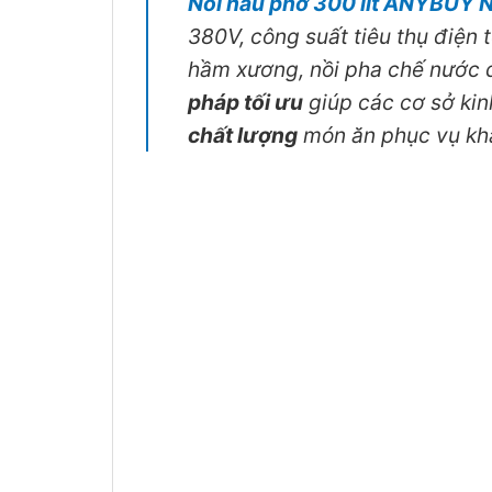
Nồi nấu phở 300 lít ANYBUY
380V, công suất tiêu thụ điện 
hầm xương, nồi pha chế nước d
pháp tối ưu
giúp các cơ sở ki
chất lượng
món ăn phục vụ khá