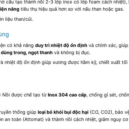
ờ cấu tạo thành nồi 2-3 lớp inox có lớp foam cách nhiệt), h
điện năng
tiêu thụ hiệu quả hơn so với nấu than hoặc gas.
n liệu than/củi.
ùng
iện có khả năng
duy trì nhiệt độ ổn định
và chính xác, giúp 
 dùng trong, ngọt thanh
và không bị đục.
 nhiệt độ ổn định giúp xương được hầm kỹ, chiết xuất tối
:
Nồi được chế tạo từ
Inox 304 cao cấp
, chống gỉ sét, ch
ruyền thống giúp
loại bỏ khói bụi độc hại
(CO, CO2), bảo vệ
ện an toàn (Attomat) và thành nồi cách nhiệt, giảm nguy cơ