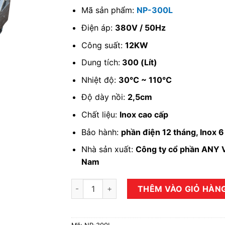
Mã sản phẩm:
NP-300L
Điện áp:
380V / 50Hz
Công suất:
12KW
Dung tích:
300 (Lít)
Nhiệt độ:
30℃ ~ 110℃
Độ dày nồi:
2,5cm
Chất liệu:
Inox cao cấp
Bảo hành:
phần điện 12 tháng, Inox 
Nhà sản xuất:
Công ty cổ phần ANY V
Nam
Nồi nấu phở 300 lít ANYBUY NP-300L số lư
THÊM VÀO GIỎ HÀN