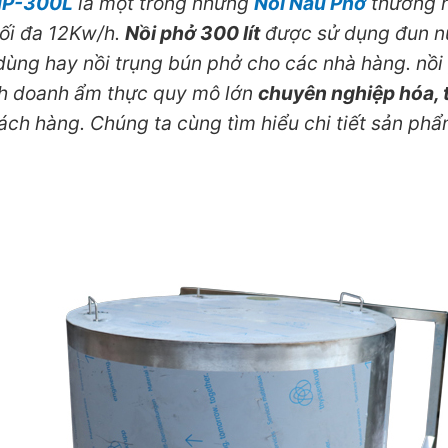
 NP-300L
là một trong những
Nồi Nấu Phở
thương 
tối đa 12Kw/h.
Nồi phở 300 lít
được sử dụng đun nư
ùng hay nồi trụng bún phở cho các nhà hàng. nồi 
nh doanh ẩm thực quy mô lớn
chuyên nghiệp hóa, t
ch hàng. Chúng ta cùng tìm hiểu chi tiết sản phẩ