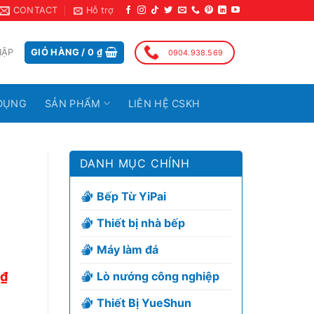
CONTACT
Hỗ trợ
HẬP
GIỎ HÀNG /
0
₫
0904.938.569
DỤNG
SẢN PHẨM
LIÊN HỆ CSKH
DANH MỤC CHÍNH
Bếp Từ YiPai
Thiết bị nhà bếp
Máy làm đá
₫
Lò nướng công nghiệp
Thiết Bị YueShun