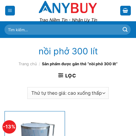
Skip
to
content
Trao Niềm Tin - Nhận Uy Tín
Tìm
kiếm:
nồi phở 300 lít
Trang chủ
/
Sản phẩm được gắn thẻ “nồi phở 300 lít”
LỌC
-13%