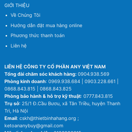
GIỚI THIỆU
Về Chúng Tôi
Hướng dẫn đặt mua hàng online
Phương thức thanh toán
Liên hệ
LIÊN HỆ CÔNG TY CỔ PHẦN ANY VIỆT NAM
Tổng đài chăm sóc khách hàng:
0904.938.569
Phòng kinh doanh
: 0969.938.684 | 0903.228.661 |
0868.843.815 | 0868.843.825
Phòng bảo hành & hỗ trợ kỹ thuật
: 0777.843.815
Trụ sở
: 25/1 Đ.Cầu Bươu, xã Tân Triều, huyện Thanh
Trì, Hà Nội
Email
: cskh@thietbinhahang.org ;
ketoananybuy@gmail.com