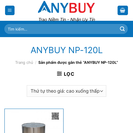
Skip
to
content
Trao Niềm Tin - Nhận Uy Tín
Tìm
kiếm:
ANYBUY NP-120L
Trang chủ
/
Sản phẩm được gắn thẻ “ANYBUY NP-120L”
LỌC