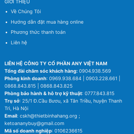
GIỚI THIỆU
Về Chúng Tôi
Hướng dẫn đặt mua hàng online
Phương thức thanh toán
Liên hệ
LIÊN HỆ CÔNG TY CỔ PHẦN ANY VIỆT NAM
Tổng đài chăm sóc khách hàng:
0904.938.569
Phòng kinh doanh
: 0969.938.684 | 0903.228.661 |
0868.843.815 | 0868.843.825
Phòng bảo hành & hỗ trợ kỹ thuật
: 0777.843.815
Trụ sở
: 25/1 Đ.Cầu Bươu, xã Tân Triều, huyện Thanh
Trì, Hà Nội
Email
: cskh@thietbinhahang.org ;
ketoananybuy@gmail.com
Mã số doanh nghiệp
: 0106236615