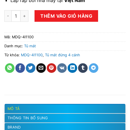
Láp ráp bởi nhà máy tại
Việt Nam
Tủ mát đứng 4 cánh MDQ-4I1100 số lượng
THÊM VÀO GIỎ HÀNG
Mã:
MDQ-4I1100
Danh mục:
Tủ mát
Từ khóa:
MDQ-4I1100
,
Tủ mát đứng 4 cánh
MÔ TẢ
THÔNG TIN BỔ SUNG
BRAND