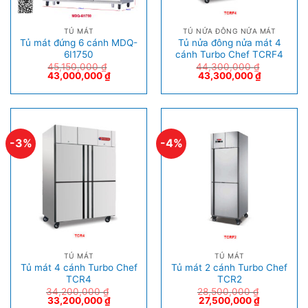
TỦ MÁT
TỦ NỬA ĐÔNG NỬA MÁT
Tủ mát đứng 6 cánh MDQ-
Tủ nửa đông nửa mát 4
6I1750
cánh Turbo Chef TCRF4
45,150,000
₫
44,300,000
₫
43,000,000
₫
43,300,000
₫
-3%
-4%
TỦ MÁT
TỦ MÁT
Tủ mát 4 cánh Turbo Chef
Tủ mát 2 cánh Turbo Chef
TCR4
TCR2
34,200,000
₫
28,500,000
₫
33,200,000
₫
27,500,000
₫