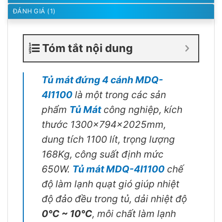
ĐÁNH GIÁ (1)
Tóm tắt nội dung
Tủ mát đứng 4 cánh MDQ-
4I1100
là một trong các sản
phẩm
Tủ Mát
công nghiệp, kích
thước 1300x794x2025mm,
dung tích 1100 lít, trọng lượng
168Kg, công suất định mức
650W.
Tủ mát MDQ-4I1100
chế
độ làm lạnh quạt gió giúp nhiệt
độ đảo đều trong tủ, dải nhiệt độ
0℃ ~ 10℃
, môi chất làm lạnh