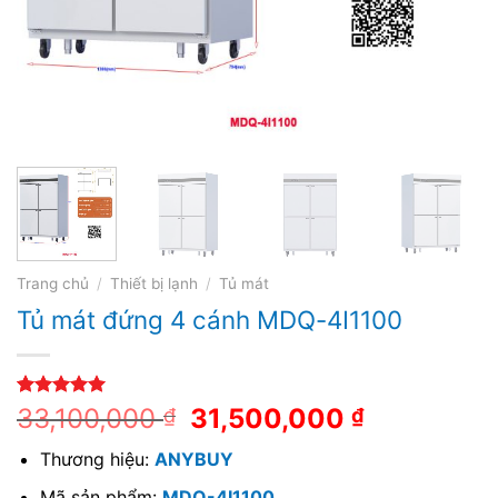
Trang chủ
/
Thiết bị lạnh
/
Tủ mát
Tủ mát đứng 4 cánh MDQ-4I1100
5.00
1
trên 5
33,100,000
31,500,000
₫
₫
dựa trên
đánh giá
Thương hiệu:
ANYBUY
Mã sản phẩm:
MDQ-4I1100