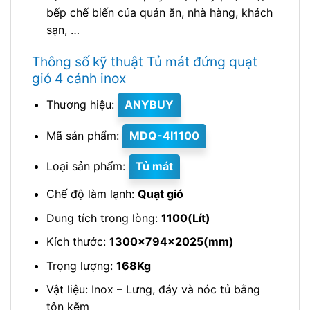
bếp chế biến của quán ăn, nhà hàng, khách
sạn, …
Thông số kỹ thuật Tủ mát đứng quạt
gió 4 cánh inox
Thương hiệu:
ANYBUY
Mã sản phẩm:
MDQ-4I1100
Loại sản phẩm:
Tủ mát
Chế độ làm lạnh:
Quạt gió
Dung tích trong lòng:
1100(Lít)
Kích thước:
1300x794x2025(mm)
Trọng lượng:
168Kg
Vật liệu: Inox – Lưng, đáy và nóc tủ bằng
tôn kẽm