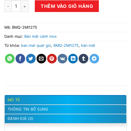
Tủ bàn mát quạt gió 2 cánh BMQ-2MI1275 số lượng
THÊM VÀO GIỎ HÀNG
Mã:
BMQ-2MI1275
Danh mục:
Bàn mát cánh inox
Từ khóa:
ban mat quat gio
,
BMQ-2MI1275
,
bàn mát
MÔ TẢ
THÔNG TIN BỔ SUNG
ĐÁNH GIÁ (0)