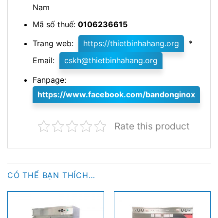
Nam
Mã số thuế:
0106236615
Trang web:
https://thietbinhahang.org
*
Email:
cskh@thietbinhahang.org
Fanpage:
https://www.facebook.com/
bandonginox
Rate this product
CÓ THỂ BẠN THÍCH…