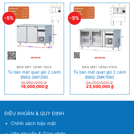
-5%
-5%
BÀN MÁT CÁNH INOX
BÀN MÁT CÁNH KÍNH
Tủ bàn mát quạt gió 2 cánh
Tủ bàn mát quạt gió 2 cánh
BMQ-2MI1260
BMQ-2MK1560
19,950,000
₫
24,700,000
₫
19,000,000
₫
23,500,000
₫
ĐIỀU KHOẢN & QUY ĐỊNH
Chính sách bảo mật
Vận chuyển & Giao nhận