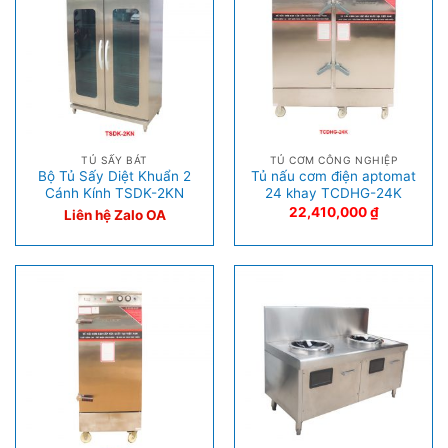
TỦ SẤY BÁT
TỦ CƠM CÔNG NGHIỆP
Bộ Tủ Sấy Diệt Khuẩn 2
Tủ nấu cơm điện aptomat
Cánh Kính TSDK-2KN
24 khay TCDHG-24K
22,410,000
₫
Liên hệ Zalo OA