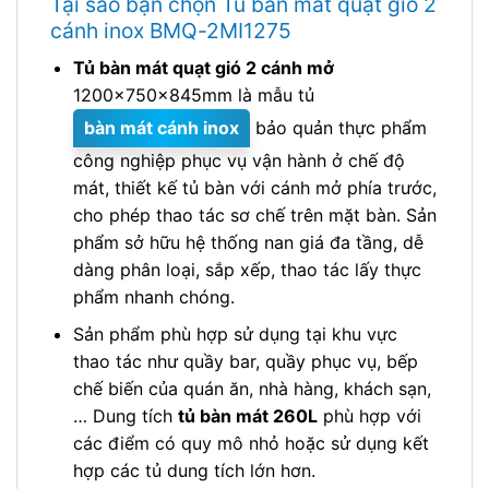
Tại sao bạn chọn Tủ bàn mát quạt gió 2
cánh inox BMQ-2MI1275
Tủ bàn mát quạt gió 2 cánh mở
1200x750x845mm là mẫu tủ
bàn mát cánh inox
bảo quản thực phẩm
công nghiệp phục vụ vận hành ở chế độ
mát, thiết kế tủ bàn với cánh mở phía trước,
cho phép thao tác sơ chế trên mặt bàn. Sản
phẩm sở hữu hệ thống nan giá đa tầng, dễ
dàng phân loại, sắp xếp, thao tác lấy thực
phẩm nhanh chóng.
Sản phẩm phù hợp sử dụng tại khu vực
thao tác như quầy bar, quầy phục vụ, bếp
chế biến của quán ăn, nhà hàng, khách sạn,
… Dung tích
tủ bàn mát 260L
phù hợp với
các điểm có quy mô nhỏ hoặc sử dụng kết
hợp các tủ dung tích lớn hơn.