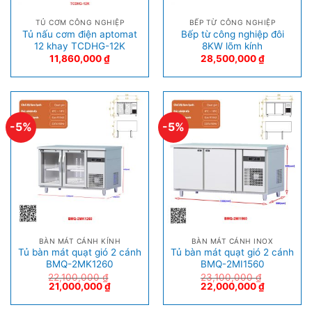
TỦ CƠM CÔNG NGHIỆP
BẾP TỪ CÔNG NGHIỆP
Tủ nấu cơm điện aptomat
Bếp từ công nghiệp đôi
12 khay TCDHG-12K
8KW lõm kính
11,860,000
₫
28,500,000
₫
-5%
-5%
BÀN MÁT CÁNH KÍNH
BÀN MÁT CÁNH INOX
Tủ bàn mát quạt gió 2 cánh
Tủ bàn mát quạt gió 2 cánh
BMQ-2MK1260
BMQ-2MI1560
22,100,000
₫
23,100,000
₫
21,000,000
₫
22,000,000
₫