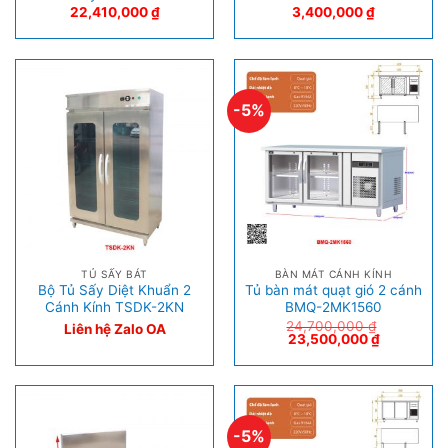
22,410,000
₫
3,400,000
₫
-5%
TỦ SẤY BÁT
BÀN MÁT CÁNH KÍNH
Bộ Tủ Sấy Diệt Khuẩn 2
Tủ bàn mát quạt gió 2 cánh
Cánh Kính TSDK-2KN
BMQ-2MK1560
24,700,000
₫
Liên hệ Zalo OA
23,500,000
₫
-5%