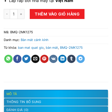
Láp ráp bởi nhà máy tại
Việt Nam
Tủ bàn mát quạt gió 2 cánh BMQ-2MK1275 số lượng
THÊM VÀO GIỎ HÀNG
Mã:
BMQ-2MK1275
Danh mục:
Bàn mát cánh kính
Từ khóa:
ban mat quat gio
,
bàn mát
,
BMQ-2MK1275
MÔ TẢ
THÔNG TIN BỔ SUNG
ĐÁNH GIÁ (0)