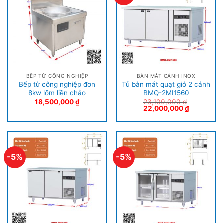
BẾP TỪ CÔNG NGHIỆP
BÀN MÁT CÁNH INOX
Bếp từ công nghiệp đơn
Tủ bàn mát quạt gió 2 cánh
8kw lõm liền chảo
BMQ-2MI1560
18,500,000
₫
23,100,000
₫
22,000,000
₫
-5%
-5%