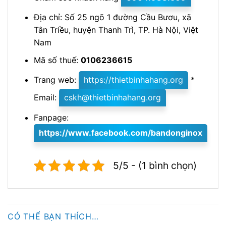
Địa chỉ: Số 25 ngõ 1 đường Cầu Bươu, xã
Tân Triều, huyện Thanh Trì, TP. Hà Nội, Việt
Nam
Mã số thuế:
0106236615
Trang web:
https://thietbinhahang.org
*
Email:
cskh@thietbinhahang.org
Fanpage:
https://www.facebook.com/
bandonginox
5/5 - (1 bình chọn)
CÓ THỂ BẠN THÍCH…