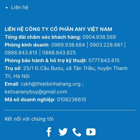
Liên hệ
LIÊN HỆ CÔNG TY CỔ PHẦN ANY VIỆT NAM
Tổng đài chăm sóc khách hàng:
0904.938.569
Phòng kinh doanh
: 0969.938.684 | 0903.228.661 |
0868.843.815 | 0868.843.825
Phòng bảo hành & hỗ trợ kỹ thuật
: 0777.843.815
Trụ sở
: 25/1 Đ.Cầu Bươu, xã Tân Triều, huyện Thanh
Trì, Hà Nội
Email
: cskh@thietbinhahang.org ;
ketoananybuy@gmail.com
Mã số doanh nghiệp
: 0106236615
Kết nối với chúng tôi