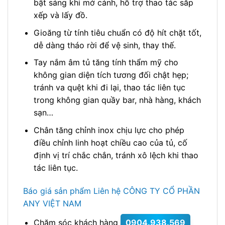
bật sáng khi mở cánh, hỗ trợ thao tác sắp
xếp và lấy đồ.
Gioăng từ tính tiêu chuẩn có độ hít chặt tốt,
dễ dàng tháo rời để vệ sinh, thay thế.
Tay nắm âm tủ tăng tính thẩm mỹ cho
không gian diện tích tương đối chật hẹp;
tránh va quệt khi đi lại, thao tác liên tục
trong không gian quầy bar, nhà hàng, khách
sạn…
Chân tăng chỉnh inox chịu lực cho phép
điều chỉnh linh hoạt chiều cao của tủ, cố
định vị trí chắc chắn, tránh xô lệch khi thao
tác liên tục.
Báo giá sản phẩm Liên hệ CÔNG TY CỔ PHẦN
ANY VIỆT NAM
Chăm sóc khách hàng
0904.938.569