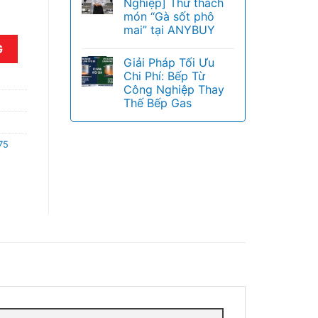
Nghiệp] Thử thách
món “Gà sốt phô
mai” tại ANYBUY
số lượng
G
Giải Pháp Tối Ưu
Chi Phí: Bếp Từ
Công Nghiệp Thay
Thế Bếp Gas
75