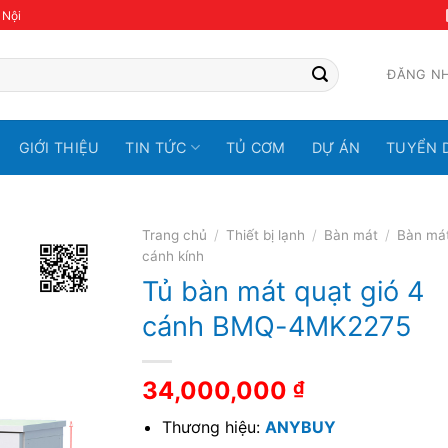
 Nội
ĐĂNG N
GIỚI THIỆU
TIN TỨC
TỦ CƠM
DỰ ÁN
TUYỂN 
Trang chủ
/
Thiết bị lạnh
/
Bàn mát
/
Bàn má
cánh kính
Tủ bàn mát quạt gió 4
cánh BMQ-4MK2275
34,000,000
₫
Thương hiệu:
ANYBUY