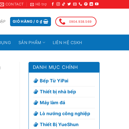
CONTACT
Hỗ trợ
HẬP
GIỎ HÀNG /
0
₫
0904.938.569
DỤNG
SẢN PHẨM
LIÊN HỆ CSKH
DANH MỤC CHÍNH
t
Bếp Từ YiPai
Thiết bị nhà bếp
Máy làm đá
Lò nướng công nghiệp
Thiết Bị YueShun