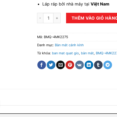
Láp ráp bởi nhà máy tại
Việt Nam
Tủ bàn mát quạt gió 4 cánh BMQ-4MK2275 
THÊM VÀO GIỎ HÀN
Mã:
BMQ-4MK2275
Danh mục:
Bàn mát cánh kính
Từ khóa:
ban mat quat gio
,
bàn mát
,
BMQ-4MK22