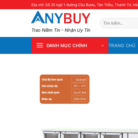
Skip
Địa chỉ: Số 25 ngõ 1 đường Cầu Bươu, Tân Triều, Thanh Trì, Hà
to
content
Tìm
kiếm:
Trao Niềm Tin - Nhận Uy Tín
TRANG CHỦ
DANH MỤC CHÍNH