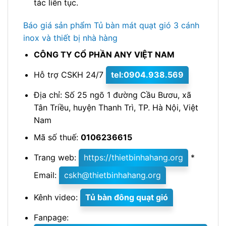
tác liên tục.
Báo giá sản phẩm Tủ bàn mát quạt gió 3 cánh
inox và thiết bị nhà hàng
CÔNG TY CỔ PHẦN ANY VIỆT NAM
Hỗ trợ CSKH 24/7
tel:0904.938.569
Địa chỉ: Số 25 ngõ 1 đường Cầu Bươu, xã
Tân Triều, huyện Thanh Trì, TP. Hà Nội, Việt
Nam
Mã số thuế:
0106236615
Trang web:
https://thietbinhahang.org
*
Email:
cskh@thietbinhahang.org
Kênh video:
Tủ bàn đông quạt gió
Fanpage: