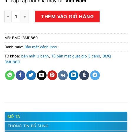
Láp ráp bởi nhà máy tại
Việt Nam
Tủ bàn mát quạt gió 3 cánh BMQ-3MI1860 số lượng
THÊM VÀO GIỎ HÀNG
Mã:
BMQ-3MI1860
Danh mục:
Bàn mát cánh inox
Từ khóa:
bàn mát 3 cánh
,
Tủ bàn mát quạt gió 3 cánh
,
BMQ-
3MI1860
MÔ TẢ
THÔNG TIN BỔ SUNG