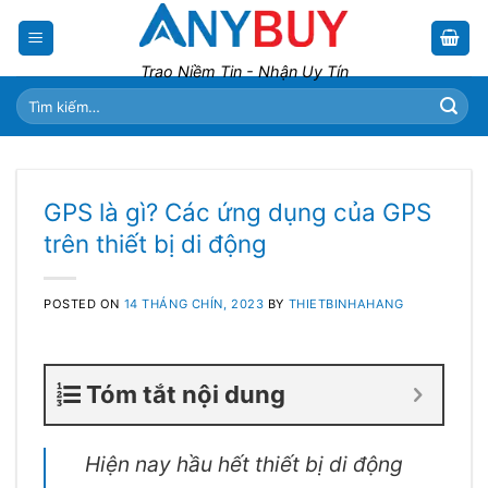
Skip
to
content
Trao Niềm Tin - Nhận Uy Tín
Tìm
kiếm:
GPS là gì? Các ứng dụng của GPS
trên thiết bị di động
POSTED ON
14 THÁNG CHÍN, 2023
BY
THIETBINHAHANG
Tóm tắt nội dung
Hiện nay hầu hết thiết bị di động