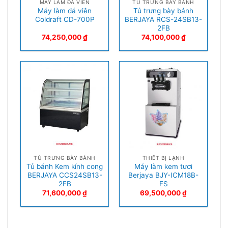
MÁY LÀM ĐÁ VIÊN
TỦ TRƯNG BÀY BÁNH
Máy làm đá viên
Tủ trưng bày bánh
Coldraft CD-700P
BERJAYA RCS-24SB13-
2FB
74,250,000
₫
74,100,000
₫
TỦ TRƯNG BÀY BÁNH
THIẾT BỊ LẠNH
Tủ bánh Kem kính cong
Máy làm kem tươi
BERJAYA CCS24SB13-
Berjaya BJY-ICM18B-
2FB
FS
71,600,000
₫
69,500,000
₫