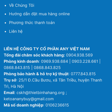
Về Chúng Tôi
Hướng dẫn đặt mua hàng online
Phương thức thanh toán
Liên hệ
LIÊN HỆ CÔNG TY CỔ PHẦN ANY VIỆT NAM
Tổng đài chăm sóc khách hàng:
0904.938.569
Phòng kinh doanh
: 0969.938.684 | 0903.228.661 |
0868.843.815 | 0868.843.825
Phòng bảo hành & hỗ trợ kỹ thuật
: 0777.843.815
Trụ sở
: 25/1 Đ.Cầu Bươu, xã Tân Triều, huyện Thanh
Trì, Hà Nội
Email
: cskh@thietbinhahang.org ;
ketoananybuy@gmail.com
Mã số doanh nghiệp
: 0106236615