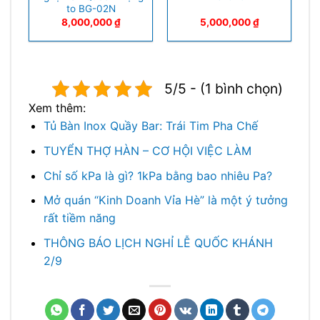
to BG-02N
8,000,000
₫
5,000,000
₫
5/5 - (1 bình chọn)
Xem thêm:
Tủ Bàn Inox Quầy Bar: Trái Tim Pha Chế
TUYỂN THỢ HÀN – CƠ HỘI VIỆC LÀM
Chỉ số kPa là gì? 1kPa bằng bao nhiêu Pa?
Mở quán “Kinh Doanh Vỉa Hè” là một ý tưởng
rất tiềm năng
THÔNG BÁO LỊCH NGHỈ LỄ QUỐC KHÁNH
2/9