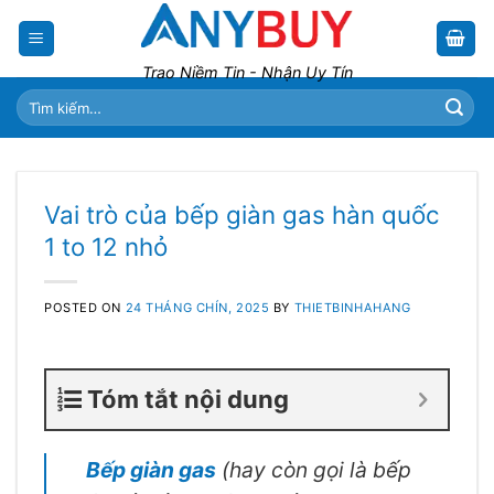
Skip
to
content
Trao Niềm Tin - Nhận Uy Tín
Tìm
kiếm:
Vai trò của bếp giàn gas hàn quốc
1 to 12 nhỏ
POSTED ON
24 THÁNG CHÍN, 2025
BY
THIETBINHAHANG
Tóm tắt nội dung
Bếp giàn gas
(hay còn gọi là bếp