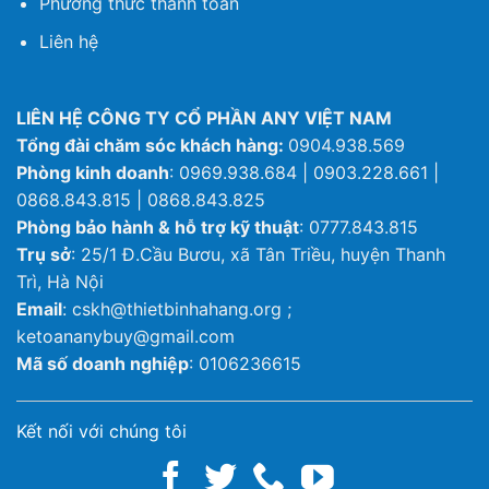
Phương thức thanh toán
Liên hệ
LIÊN HỆ CÔNG TY CỔ PHẦN ANY VIỆT NAM
Tổng đài chăm sóc khách hàng:
0904.938.569
Phòng kinh doanh
: 0969.938.684 | 0903.228.661 |
0868.843.815 | 0868.843.825
Phòng bảo hành & hỗ trợ kỹ thuật
: 0777.843.815
Trụ sở
: 25/1 Đ.Cầu Bươu, xã Tân Triều, huyện Thanh
Trì, Hà Nội
Email
: cskh@thietbinhahang.org ;
ketoananybuy@gmail.com
Mã số doanh nghiệp
: 0106236615
Kết nối với chúng tôi