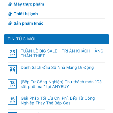
Máy thực phẩm
Thiết bị lạnh
Sản phẩm khác
TIN TỨC MỚI
TUẦN LỄ BIG SALE – TRI ÂN KHÁCH HÀNG
25
Th7
THÂN THIẾT
Danh Sách Đầu Số Nhà Mạng Di Động
22
Th7
[Bếp Từ Công Nghiệp] Thử thách món “Gà
18
Th7
sốt phô mai” tại ANYBUY
Giải Pháp Tối Ưu Chi Phí: Bếp Từ Công
15
Th7
Nghiệp Thay Thế Bếp Gas