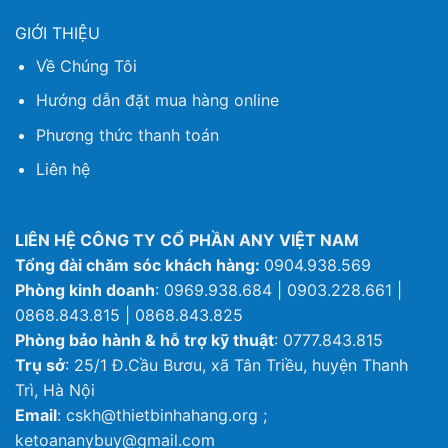
GIỚI THIỆU
Về Chúng Tôi
Hướng dẫn đặt mua hàng online
Phương thức thanh toán
Liên hệ
LIÊN HỆ CÔNG TY CỔ PHẦN ANY VIỆT NAM
Tổng đài chăm sóc khách hàng:
0904.938.569
Phòng kinh doanh
: 0969.938.684 | 0903.228.661 |
0868.843.815 | 0868.843.825
Phòng bảo hành & hỗ trợ kỹ thuật
: 0777.843.815
Trụ sở
: 25/1 Đ.Cầu Bươu, xã Tân Triều, huyện Thanh
Trì, Hà Nội
Email
: cskh@thietbinhahang.org ;
ketoananybuy@gmail.com